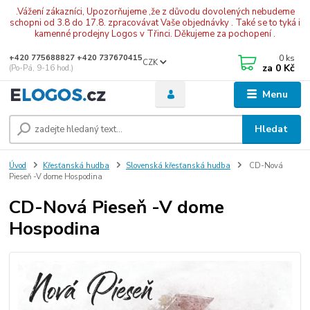
.Vážení zákazníci, Upozorňujeme ,že z důvodu dovolených nebudeme
schopni od 3.8 do 17.8. zpracovávat Vaše objednávky . Také se to tyká i
kamenné prodejny Logos v Třinci. Děkujeme za pochopení .
0
ks
+420 775688827 +420 737670415
CZK
za
0 Kč
(Po-Pá, 9-16 hod.)
Menu
Hledat
Úvod
Křesťanská hudba
Slovenská křesťanská hudba
CD-Nová
Pieseň -V dome Hospodina
CD-Nová Pieseň -V dome
Hospodina