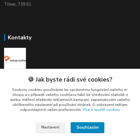
Třinec, 739 61
Kontakty
Elogos
🍪 Jak byste rádi své cookies?
Soubory cookies používáme ke správnému fungování našeho e-
Petr Nedvídek
shopu a v případě vašeho souhlasu také ke sledování statistik o
+420 775688827 +420 737670415
webu, měření efektivity reklamních kampaní, zapamatování vašeho
(Po-Pá, 9-16 hod.)
oblíbeného nastavení při používání stránek, či zobrazení reklam
odpovídajících vašim preferencím.
Více k využití cookies
info@elogos.cz
Souhlasím
Nastavení