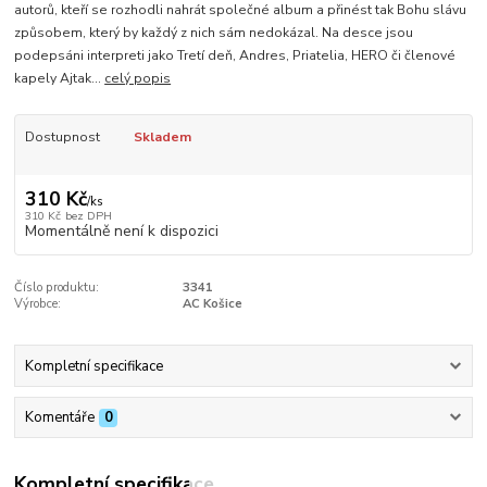
autorů, kteří se rozhodli nahrát společné album a přinést tak Bohu slávu
způsobem, který by každý z nich sám nedokázal. Na desce jsou
podepsáni interpreti jako Tretí deň, Andres, Priatelia, HERO či členové
kapely Ajtak...
celý popis
Dostupnost
Skladem
310 Kč
/
ks
310 Kč
bez DPH
Momentálně není k dispozici
Číslo produktu:
3341
Výrobce:
AC Košice
Kompletní specifikace
Komentáře
0
Kompletní specifikace