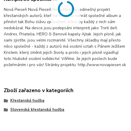
Nová Pieseň Nová Pieseň Nová Píseň je jedinečný projekt
křesťanských autorů, kteří se rozhodli nahrát společné album a
přinést tak Bohu slávu způsobem, který by každý z nich sám
nedokázal. Na desce jsou podepsáni interpreti jako Tretí deň,
Andres, Priatelia, HERO či členové kapely Ajtak. Jejich písně, jak
sami zjistíte, jsou velmi rozmanité. Všechny skladby mají přesto
něco společné - každý z autorů má osobní vztah s Pánem Ježíšem
Kristem, který změnil jejich životy a proto i jejich písně vyjadřují
toto hluboké osobní svědectví. Věříme, že jejich poslech bude
požehnáním i pro vás! Stránky projektu: http://www.novapiesen.sk
Zboží zařazeno v kategoriích
Křesťanská hudba
Slovenská křesťanská hudba