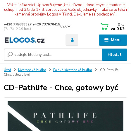
.Vážení zákazníci, Upozorňujeme ,že z důvodu dovolených nebudeme
schopni od 3.8 do 17.8. zpracovávat Vaše objednávky . Také se to tyká i
kamenné prodejny Logos v Třinci. Děkujeme za pochopení .
0
ks
+420 775688827 +420 737670415
CZK
za
0 Kč
(Po-Pá, 9-16 hod.)
Menu
Hledat
Úvod
Křesťanská hudba
Polská křestanská hudba
CD-Pathlife -
Chce, gotowy być
CD-Pathlife - Chce, gotowy być