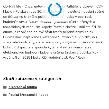
CD-Pathlife - Chce, gotowy być- Kapela Pathlife je objevem CCM
Music v Polsku v roce 2018. Debutování na polské hudební scéně
se těší zájmu širokého publika. Moderní hudba v pop-rock
hudebním stylu. Album obsahuje jedenáct písní složených a
uspořádaných vedoucím kapely Patryka Har¹ze - můžete říci, že
album je rozděleno na dvě části tvořící neoddělitelný celek.
Budete moci najít písně z kategorie "uctívání", tj. V nichž jsou
slova vděčnosti, a ty, které jsou spjaty s mým osobním vztahem k
Bohu . K dispozici je spousta kytar a klavíru v kombinaci s
elektronickou hudbou. Hudba je určena širokému publiku. Rok
vydání: říjen 2018 Média: CD Hudební styl: Pop / Rock
Zboží zařazeno v kategoriích
Křesťanská hudba
Polská křestanská hudba