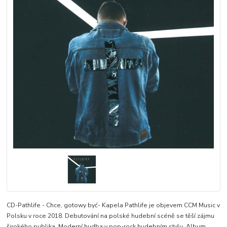
CD-Pathlife - Chce, gotowy być- Kapela Pathlife je objevem CCM Music v
Polsku v roce 2018. Debutování na polské hudební scéně se těší zájmu
širokého publika. Moderní hudba v pop-rock hudebním stylu. Album