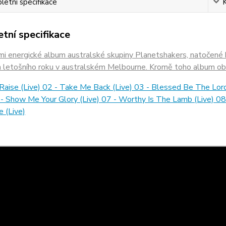
etní specifikace
tní specifikace
mi energické album australské skupiny Planetshakers, natočené
 letošního roku v australském Melbourne. Kromě toho album obs
aise (Live) 02 - Take Me Back (Live) 03 - Blessed Be The Lord
 - Show Me Your Glory (Live) 07 - Worthy Is The Lamb (Live) 08 -
e (Live)