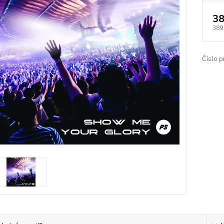
38
389
Číslo p