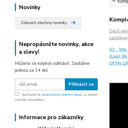
Kompl
Novinky
Komple
Zobrazit všechny novinky
Další vel
začátkem
Nepropásněte novinky, akce
01 - We R
a slevy!
(Live) 06
Of My Lif
Můžete se kdykoli odhlásit. Zasíláme
jednou za 14 dní.
Přihlásit se
Souhlasím se
zpracováním osobních údajů
za účelem
rozesílky newsletteru.
Informace pro zákazníky