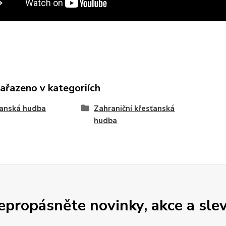
zařazeno v kategoriích
ťanská hudba
Zahraniční křesťanská
hudba
epropásněte novinky, akce a slev