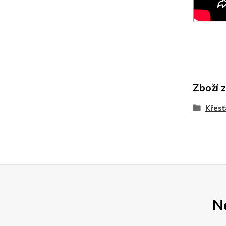
Zboží 
Křes
N