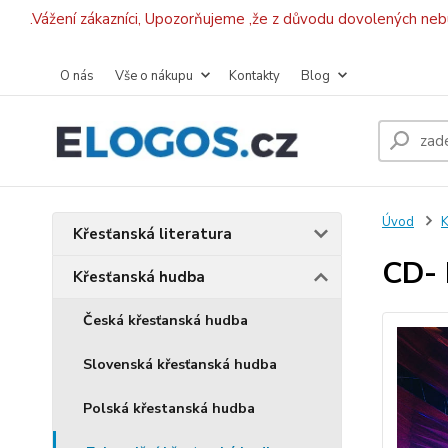
.Vážení zákazníci, Upozorňujeme ,že z důvodu dovolených ne
O nás
Vše o nákupu
Kontakty
Blog
Úvod
K
Křesťanská literatura
CD- 
Křesťanská hudba
Česká křesťanská hudba
Slovenská křesťanská hudba
Polská křestanská hudba