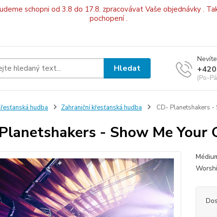
budeme schopni od 3.8 do 17.8. zpracovávat Vaše objednávky . Tak
pochopení .
Nevíte
Hledat
+420
(Po-Pá
řesťanská hudba
Zahraniční křesťanská hudba
CD- Planetshakers -
Planetshakers - Show Me Your 
Médium
Worsh
Dos