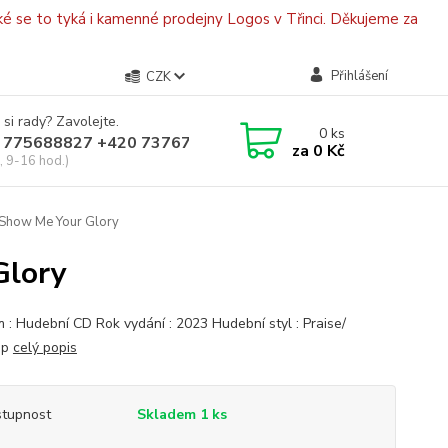
é se to tyká i kamenné prodejny Logos v Třinci. Děkujeme za
Přihlášení
CZK
 si rady? Zavolejte.
0
ks
 775688827 +420 737670415
za
0 Kč
, 9-16 hod.)
 Show Me Your Glory
Glory
 : Hudební CD Rok vydání : 2023 Hudební styl : Praise/
ip
celý popis
tupnost
Skladem 1 ks