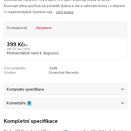
Koncept alba spočívá na polaritě dobra a zla a nálezání krásy i v utrpení.
I v nejtemnějších částech naš...
celý popis
Dostupnost
Skladem
399 Kč
/
ks
399 Kč
bez DPH
Momentálně není k dispozici
Číslo produktu:
2166
Výrobce:
Essential Records
Kompletní specifikace
Komentáře
0
Kompletní specifikace