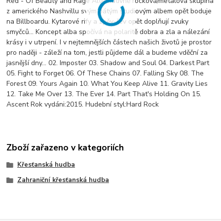
Red - Of Beauty and Rage Alternativně rocková/metalová skupina
z amerického Nashvillu svým pátým studiovým albem opět boduje
na Billboardu. Kytarové rify a zpěv-řev opět doplňují zvuky
smyčců... Koncept alba spočívá na polaritě dobra a zla a nálezání
krásy i v utrpení. I v nejtemnějších částech našich životů je prostor
pro naději - záleží na tom, jestli půjdeme dál a budeme vděční za
jasnější dny... 02. Imposter 03. Shadow and Soul 04. Darkest Part
05. Fight to Forget 06. Of These Chains 07. Falling Sky 08. The
Forest 09. Yours Again 10. What You Keep Alive 11. Gravity Lies
12. Take Me Over 13. The Ever 14. Part That's Holding On 15.
Ascent Rok vydáni:2015. Hudební styl:Hard Rock
Zboží zařazeno v kategoriích
Křesťanská hudba
Zahraniční křesťanská hudba