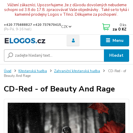
.Vážení zákazníci, Upozorňujeme ,že z důvodu dovolených nebudeme
schopni od 3.8 do 17.8. zpracovávat Vaše objednávky . Také se to tyká i
kamenné prodejny Logos v Třinci. Děkujeme za pochopení .
0
ks
+420 775688827 +420 737670415
CZK
za
0 Kč
(Po-Pá, 9-16 hod.)
Menu
Hledat
Úvod
Křesťanská hudba
Zahraniční křesťanská hudba
CD-Red - of
Beauty And Rage
CD-Red - of Beauty And Rage