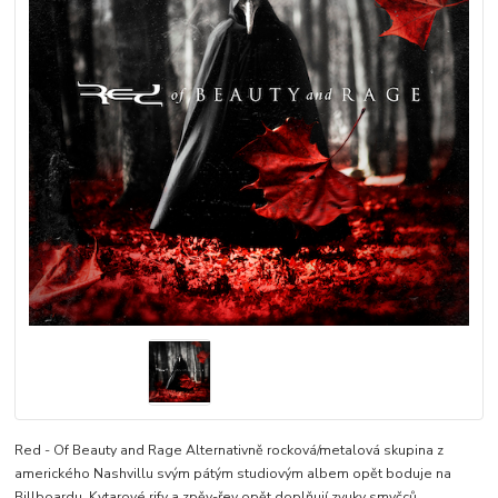
Red - Of Beauty and Rage Alternativně rocková/metalová skupina z
amerického Nashvillu svým pátým studiovým albem opět boduje na
Billboardu. Kytarové rify a zpěv-řev opět doplňují zvuky smyčců...