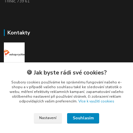
Třinec, 739 61
Kontakty
Elogos
🍪 Jak byste rádi své cookies?
Soubory cookies používáme ke správnému fungování našeho e-
Petr Nedvídek
shopu a v případě vašeho souhlasu také ke sledování statistik o
+420 775688827 +420 737670415
webu, měření efektivity reklamních kampaní, zapamatování vašeho
(Po-Pá, 9-16 hod.)
oblíbeného nastavení při používání stránek, či zobrazení reklam
odpovídajících vašim preferencím.
Více k využití cookies
info@elogos.cz
Souhlasím
Nastavení