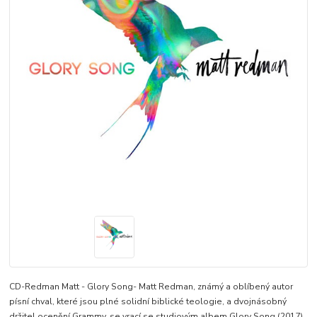
CD-Redman Matt - Glory Song- Matt Redman, známý a oblíbený autor
písní chval, které jsou plné solidní biblické teologie, a dvojnásobný
držitel ocenění Grammy, se vrací se studiovým albem Glory Song (2017).