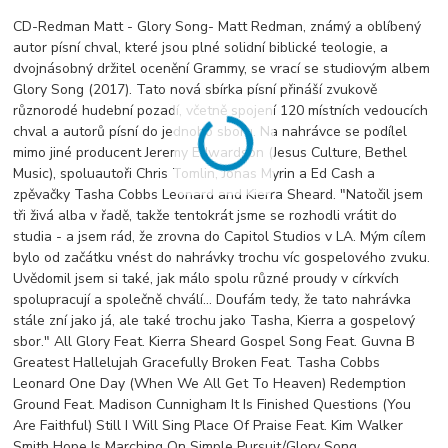
CD-Redman Matt - Glory Song- Matt Redman, známý a oblíbený
autor písní chval, které jsou plné solidní biblické teologie, a
dvojnásobný držitel ocenění Grammy, se vrací se studiovým albem
Glory Song (2017). Tato nová sbírka písní přináší zvukově
různorodé hudební pozadí, včetně spojení 120 místních vedoucích
chval a autorů písní do jednoho sboru. Na nahrávce se podílel
mimo jiné producent Jeremy Edwardson (Jesus Culture, Bethel
Music), spoluautoři Chris Tomlin, Jonas Myrin a Ed Cash a
zpěvačky Tasha Cobbs Leonard and Kierra Sheard. "Natočil jsem
tři živá alba v řadě, takže tentokrát jsme se rozhodli vrátit do
studia - a jsem rád, že zrovna do Capitol Studios v LA. Mým cílem
bylo od začátku vnést do nahrávky trochu víc gospelového zvuku.
Uvědomil jsem si také, jak málo spolu různé proudy v církvích
spolupracují a společně chválí... Doufám tedy, že tato nahrávka
stále zní jako já, ale také trochu jako Tasha, Kierra a gospelový
sbor." All Glory Feat. Kierra Sheard Gospel Song Feat. Guvna B
Greatest Hallelujah Gracefully Broken Feat. Tasha Cobbs
Leonard One Day (When We All Get To Heaven) Redemption
Ground Feat. Madison Cunnigham It Is Finished Questions (You
Are Faithful) Still I Will Sing Place Of Praise Feat. Kim Walker
Smith Hope Is Marching On Simple Pursuit/Glory Song