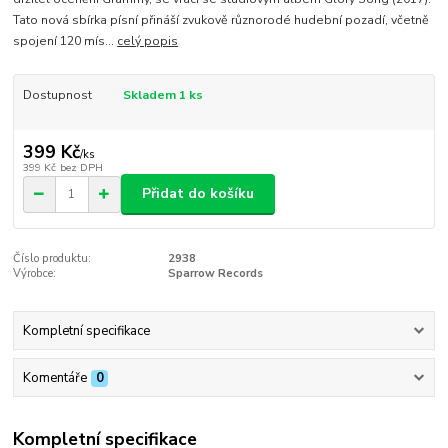
Tato nová sbírka písní přináší zvukově různorodé hudební pozadí, včetně
spojení 120 mís...
celý popis
Dostupnost
Skladem 1 ks
399 Kč
/
ks
399 Kč
bez DPH
Přidat do košíku
Číslo produktu:
2938
Výrobce:
Sparrow Records
Kompletní specifikace
Komentáře
0
Kompletní specifikace