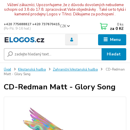
.Vážení zákazníci, Upozorňujeme ,že z důvodu dovolených nebudeme
schopni od 3.8 do 17.8. zpracovávat Vaše objednávky . Také se to tyká i
kamenné prodejny Logos v Třinci. Děkujeme za pochopení .
0
ks
+420 775688827 +420 737670415
CZK
za
0 Kč
(Po-Pá, 9-16 hod.)
Menu
Hledat
Úvod
Křesťanská hudba
Zahraniční křesťanská hudba
CD-Redman
Matt - Glory Song
CD-Redman Matt - Glory Song