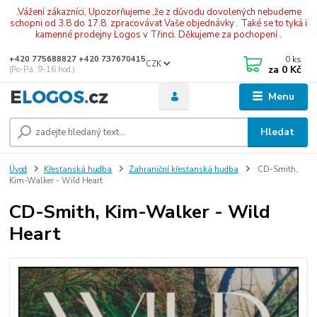
.Vážení zákazníci, Upozorňujeme ,že z důvodu dovolených nebudeme
schopni od 3.8 do 17.8. zpracovávat Vaše objednávky . Také se to tyká i
kamenné prodejny Logos v Třinci. Děkujeme za pochopení .
0
ks
+420 775688827 +420 737670415
CZK
za
0 Kč
(Po-Pá, 9-16 hod.)
Menu
Hledat
Úvod
Křesťanská hudba
Zahraniční křesťanská hudba
CD-Smith,
Kim-Walker - Wild Heart
CD-Smith, Kim-Walker - Wild
Heart