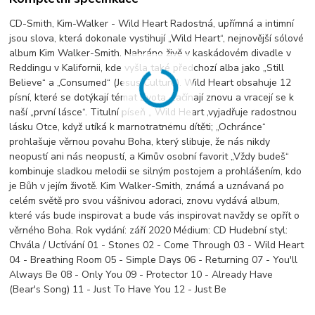
CD-Smith, Kim-Walker - Wild Heart Radostná, upřímná a intimní
jsou slova, která dokonale vystihují „Wild Heart“, nejnovější sólové
album Kim Walker-Smith. Nahráno živě v kaskádovém divadle v
Reddingu v Kalifornii, kde vyšla také předchozí alba jako „Still
Believe“ a „Consumed“ (Jesus Culture). Wild Heart obsahuje 12
písní, které se dotýkají témat života, začínají znovu a vracejí se k
naší „první lásce“. Titulní píseň „ Wild Heart ,vyjadřuje radostnou
lásku Otce, když utíká k marnotratnému dítěti; „Ochránce“
prohlašuje věrnou povahu Boha, který slibuje, že nás nikdy
neopustí ani nás neopustí, a Kimův osobní favorit „Vždy budeš“
kombinuje sladkou melodii se silným postojem a prohlášením, kdo
je Bůh v jejím životě. Kim Walker-Smith, známá a uznávaná po
celém světě pro svou vášnivou adoraci, znovu vydává album,
které vás bude inspirovat a bude vás inspirovat navždy se opřít o
věrného Boha. Rok vydání: září 2020 Médium: CD Hudební styl:
Chvála / Uctívání 01 - Stones 02 - Come Through 03 - Wild Heart
04 - Breathing Room 05 - Simple Days 06 - Returning 07 - You'll
Always Be 08 - Only You 09 - Protector 10 - Already Have
(Bear's Song) 11 - Just To Have You 12 - Just Be