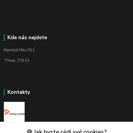
Kde nás najdete
Náměstí Míru 551
Třinec, 739 61
Kontakty
Elogos
🍪 Jak byste rádi své cookies?