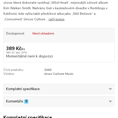
slova, která dokonale vystihují „Wild Heart“, nejnovější sólové album
Kim Walker-Smith. Nahráno živě v kaskádovém divadle v Reddingu v
Kalifornii, kde vyšla také předchozí alba jako „Still Believe“ a
„Consumed“ (Jesus Culture...
celý popis
Dostupnost
Není skladem
389 Kč
/
ks
389 Kč
bez DPH
Momentálně není k dispozici
Číslo produktu:
3460
Výrobce:
Jesus Culture Music
Kompletní specifikace
Komentáře
0
Kompletní specifikace