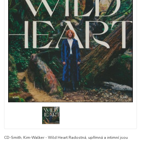
CD-Smith, Kim-Walker - Wild Heart Radostná, upřímná a intimní jsou