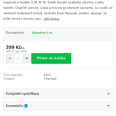
legenda o hudbě CCM, M. W. Smith dosáhl prakticky všechno v jeho
kariéře. Úspěch, peníze, sláva a miliony prodaných záznamů, na rozdíl od
skvělých hudebních hvězd, neztratil život. Naopak, umělec ukazuje, že
ještě nemá v úmyslu opu...
celý popis
Dostupnost
Skladem 1 ks
399 Kč
/
ks
399 Kč
bez DPH
Přidat do košíku
Číslo produktu:
3212
Výrobce:
The Fuel
Kompletní specifikace
Komentáře
0