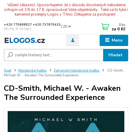
.Vážení zákazníci, Upozorňujeme ,že z důvodu dovolených nebudeme
schopni od 3.8 do 17.8. zpracovávat Vaše objednávky . Také se to tyká i
kamenné prodejny Logos v Třinci. Děkujeme za pochopení .
0
ks
+420 775688827 +420 737670415
CZK
za
0 Kč
(Po-Pá, 9-16 hod.)
Menu
Hledat
Úvod
Křesťanská hudba
Zahraniční křesťanská hudba
CD-Smith,
Michael W. - Awaken The Surrounded Experience
CD-Smith, Michael W. - Awaken
The Surrounded Experience