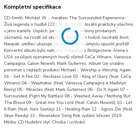
Kompletní specifikace
CD-Smith, Michael W. - Awaken The Surrounded Experience-
Živá legenda o hudbě CCM, M. W. Smith dosáhl prakticky všechno
v jeho kariéře. Úspěch, peníze, sláva a miliony prodaných
záznamů, na rozdíl od skvělých hudebních hvězd, neztratil život.
Naopak, umělec ukazuje, že ještě nemá v úmyslu opustit jeviště!
Koncertní album bylo nahráno v Nashville Bridgestone Arena v
USA za účasti významných hostů včetně CeCe Winans, Vanessa
Campagna, Calvin Nowell, Mark Gutierrez. Album lze snadno
porovnat s nejlepší produkcí Michael - Worship a Worship Again.
01 - Set A Fire 02 - Reckless Love 03 - King of Glory (feat. CeCe
Winans) 04 - Waymaker (feat. Vanessa Campagna a Madelyn
Berry) 05 - Miracles (feat. Mark Gutierrez) 06 - Do It Again 07 -
Surrounded (Fight My Battles) 08 - Washed Away / Nothing But
The Blood 09 - Great Are You Lord (feat. Calvin Nowell) 10 - Let
It Rain (feat. Alex Seeley) 11 - Healing Rain 12 - Agnus Dei (feat.
Skye Reedy) 13 - Revelation Song Rok vydání: březen 2019
Média: CD Hudební styl: Chvála / uctívání