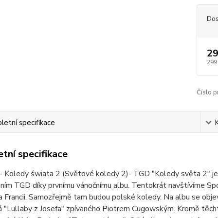
Dos
29
299
Číslo p
etní specifikace
tní specifikace
 Koledy świata 2 (Světové koledy 2)- TGD "Koledy světa 2" je 
ním TGD díky prvnímu vánočnímu albu. Tentokrát navštívíme Spojené
 Francii. Samozřejmě tam budou polské koledy. Na albu se objevu
 "Lullaby z Josefa" zpívaného Piotrem Cugowským. Kromě těchto