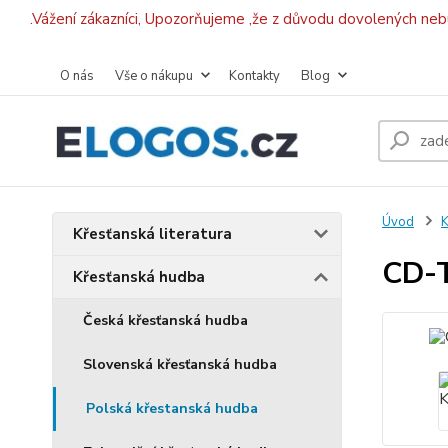
.Vážení zákazníci, Upozorňujeme ,že z důvodu dovolených ne
O nás
Vše o nákupu
Kontakty
Blog
Úvod
K
Křesťanská literatura
CD-T
Křesťanská hudba
Česká křesťanská hudba
Slovenská křesťanská hudba
Polská křestanská hudba