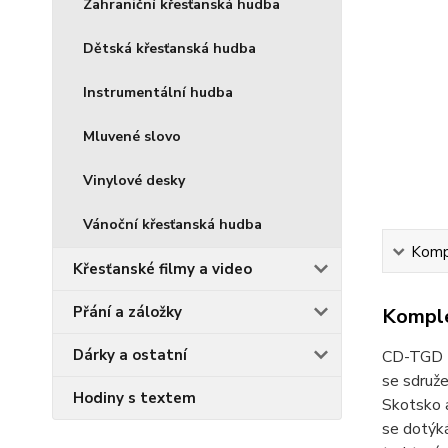
Zahraniční křesťanská hudba
Dětská křesťanská hudba
Instrumentální hudba
Mluvené slovo
Vinylové desky
Vánoční křesťanská hudba
Kompl
Křesťanské filmy a video
Přání a záložky
Komple
Dárky a ostatní
CD-TGD -
se sdruže
Hodiny s textem
Skotsko a
se dotýká