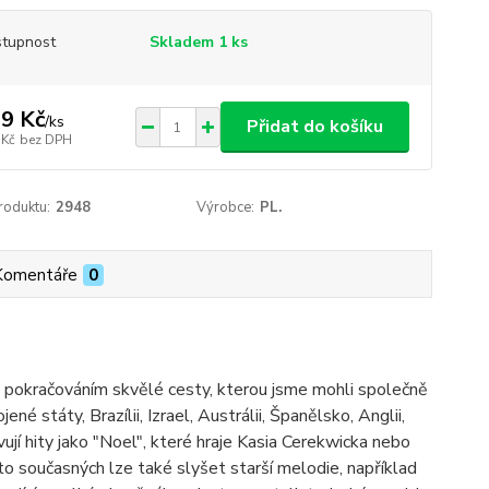
tupnost
Skladem 1 ks
9 Kč
/
ks
Přidat do košíku
 Kč
bez DPH
roduktu:
2948
Výrobce:
PL.
Komentáře
0
pokračováním skvělé cesty, kterou jsme mohli společně
 státy, Brazílii, Izrael, Austrálii, Španělsko, Anglii,
jí hity jako "Noel", které hraje Kasia Cerekwicka nebo
 současných lze také slyšet starší melodie, například