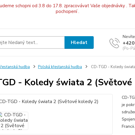
budeme schopni od 3.8 do 17.8. zpracovávat Vaše objednávky . Tak
pochopení .
Nevíte
Hledat
+420
(Po-Pá
řesťanská hudba
Polská křestanská hudba
CD-TGD - Koledy świata 
GD - Koledy świata 2 (Světové 
CD-TGD
je pok
sdruže
Spojené
Franci