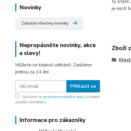
ty, které
Novinky
je mistr 
Zobrazit všechny novinky
Nepropásněte novinky, akce
Zboží 
a slevy!
Křes
Můžete se kdykoli odhlásit. Zasíláme
jednou za 14 dní.
Přihlásit se
Souhlasím se
zpracováním osobních údajů
za účelem
rozesílky newsletteru.
Informace pro zákazníky