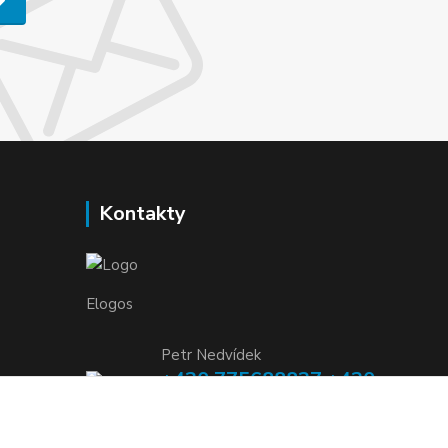
Kontakty
Elogos
Petr Nedvídek
+420 775688827 +420
737670415
(Po-Pá, 9-16 hod.)