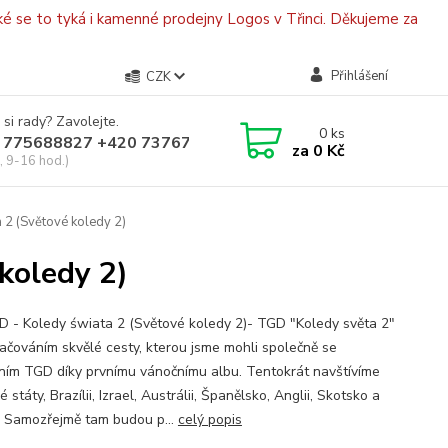
é se to tyká i kamenné prodejny Logos v Třinci. Děkujeme za
Přihlášení
CZK
 si rady? Zavolejte.
0
ks
 775688827 +420 737670415
za
0 Kč
, 9-16 hod.)
2 (Světové koledy 2)
koledy 2)
 - Koledy świata 2 (Světové koledy 2)- TGD "Koledy světa 2"
račováním skvělé cesty, kterou jsme mohli společně se
ním TGD díky prvnímu vánočnímu albu. Tentokrát navštívíme
 státy, Brazílii, Izrael, Austrálii, Španělsko, Anglii, Skotsko a
i. Samozřejmě tam budou p...
celý popis