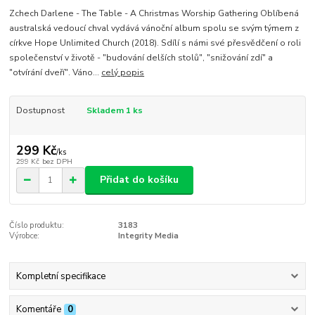
Zchech Darlene - The Table - A Christmas Worship Gathering Oblíbená
australská vedoucí chval vydává vánoční album spolu se svým týmem z
církve Hope Unlimited Church (2018). Sdílí s námi své přesvědčení o roli
společenství v životě - "budování delších stolů", "snižování zdí" a
"otvírání dveří". Váno...
celý popis
Dostupnost
Skladem 1 ks
299 Kč
/
ks
299 Kč
bez DPH
Přidat do košíku
Číslo produktu:
3183
Výrobce:
Integrity Media
Kompletní specifikace
Komentáře
0