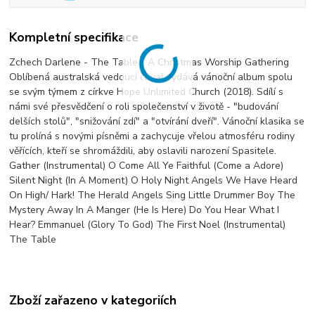
Kompletní specifikace
Zchech Darlene - The Table - A Christmas Worship Gathering
Oblíbená australská vedoucí chval vydává vánoční album spolu
se svým týmem z církve Hope Unlimited Church (2018). Sdílí s
námi své přesvědčení o roli společenství v životě - "budování
delších stolů", "snižování zdí" a "otvírání dveří". Vánoční klasika se
tu prolíná s novými písněmi a zachycuje vřelou atmosféru rodiny
věřících, kteří se shromáždili, aby oslavili narození Spasitele.
Gather (Instrumental) O Come All Ye Faithful (Come a Adore)
Silent Night (In A Moment) O Holy Night Angels We Have Heard
On High/ Hark! The Herald Angels Sing Little Drummer Boy The
Mystery Away In A Manger (He Is Here) Do You Hear What I
Hear? Emmanuel (Glory To God) The First Noel (Instrumental)
The Table
Zboží zařazeno v kategoriích