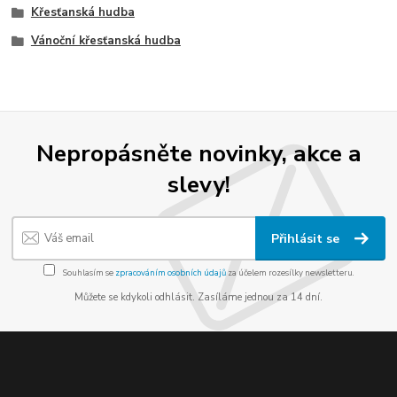
Křesťanská hudba
Vánoční křesťanská hudba
Nepropásněte novinky, akce a
slevy!
Přihlásit se
Souhlasím se
zpracováním osobních údajů
za účelem rozesílky newsletteru.
Můžete se kdykoli odhlásit. Zasíláme jednou za 14 dní.