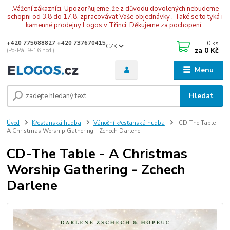
.Vážení zákazníci, Upozorňujeme ,že z důvodu dovolených nebudeme
schopni od 3.8 do 17.8. zpracovávat Vaše objednávky . Také se to tyká i
kamenné prodejny Logos v Třinci. Děkujeme za pochopení .
0
ks
+420 775688827 +420 737670415
CZK
za
0 Kč
(Po-Pá, 9-16 hod.)
Menu
Hledat
Úvod
Křesťanská hudba
Vánoční křesťanská hudba
CD-The Table -
A Christmas Worship Gathering - Zchech Darlene
CD-The Table - A Christmas
Worship Gathering - Zchech
Darlene