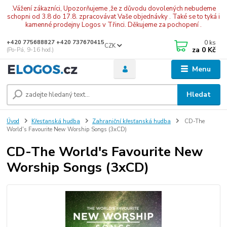
.Vážení zákazníci, Upozorňujeme ,že z důvodu dovolených nebudeme
schopni od 3.8 do 17.8. zpracovávat Vaše objednávky . Také se to tyká i
kamenné prodejny Logos v Třinci. Děkujeme za pochopení .
0
ks
+420 775688827 +420 737670415
CZK
za
0 Kč
(Po-Pá, 9-16 hod.)
Menu
Hledat
Úvod
Křesťanská hudba
Zahraniční křesťanská hudba
CD-The
World's Favourite New Worship Songs (3xCD)
CD-The World's Favourite New
Worship Songs (3xCD)