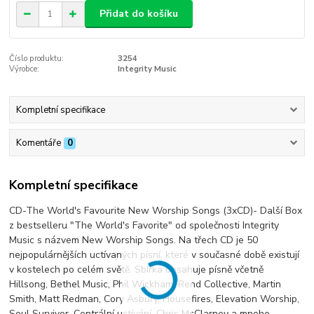
Přidat do košíku
Číslo produktu:
3254
Výrobce:
Integrity Music
Kompletní specifikace
Komentáře
0
Kompletní specifikace
CD-The World's Favourite New Worship Songs (3xCD)- Další Box
z bestselleru "The World's Favorite" od společnosti Integrity
Music s názvem New Worship Songs. Na třech CD je 50
nejpopulárnějších uctívaných písní, které v současné době existují
v kostelech po celém světě. Sbírka obsahuje písně včetně
Hillsong, Bethel Music, Phil Wickham, Rend Collective, Martin
Smith, Matt Redman, Cory Asbury, Housefires, Elevation Worship,
Soul Survivor, Centrální uctívání, Chris McClarney a mnoho