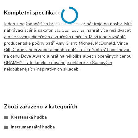
Kompletní specifikace
Jeden z nejžádanějších hráčů na dechové nástroje na nashvillské
nahrávací scéně, saxofonista Sam Levine, nahrál více než dvacet
alb se svým jedinečným a zručným uměním. Mezi jeho rozsáhlé
producentské počiny patří Amy Grant, Michael McDonald, Vince
Gill, Carrie Underwood a mnoho dalších. Je několikrát nominován
na cenu Dove Award a hrál na několika albech oceněných cenou
GRAMMY. Tato kolekce obsahuje některé ze Samových
nejoblíbenějších inspirativních skladeb.
Zboží zařazeno v kategoriích
Křesťanská hudba
Instrumentální hudba