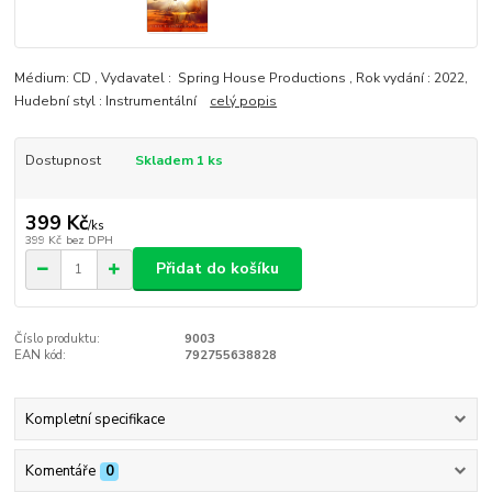
Médium: CD , Vydavatel : Spring House Productions , Rok vydání : 2022,
Hudební styl : Instrumentální
celý popis
Dostupnost
Skladem 1 ks
399 Kč
/
ks
399 Kč
bez DPH
Přidat do košíku
Číslo produktu:
9003
EAN kód:
792755638828
Kompletní specifikace
Komentáře
0