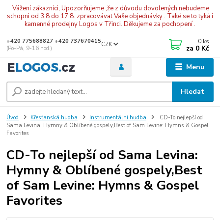
.Vážení zákazníci, Upozorňujeme ,že z důvodu dovolených nebudeme
schopni od 3.8 do 17.8. zpracovávat Vaše objednávky . Také se to tyká i
kamenné prodejny Logos v Třinci. Děkujeme za pochopení .
0
ks
+420 775688827 +420 737670415
CZK
za
0 Kč
(Po-Pá, 9-16 hod.)
Menu
Hledat
Úvod
Křesťanská hudba
Instrumentální hudba
CD-To nejlepší od
Sama Levina: Hymny & Oblíbené gospely,Best of Sam Levine: Hymns & Gospel
Favorites
CD-To nejlepší od Sama Levina:
Hymny & Oblíbené gospely,Best
of Sam Levine: Hymns & Gospel
Favorites