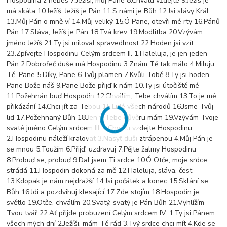
Hospodina z nebes 7.Ježíši, můj Pane 8.Chválu vzdejte 9.Ježíš je
má skála 10.Ježíš, Ježíš je Pán 11.S námi je Bůh 12.Jsi slávy Král
13.Můj Pán o mně ví 14.Můj veliký 15.Ó Pane, otevři mé rty 16.Pánů
Pán 17.Sláva, Ježíš je Pán 18.Tvá krev 19.Modlitba 20.Vzývám
jméno Ježíš 21.Ty jsi miloval spravedlnost 22.Hoden jsi vzít
23.Zpívejte Hospodinu Celým srdcem II. 1.Haleluja, je jen jeden
Pán 2.Dobrořeč duše má Hospodinu 3.Znám Tě tak málo 4.Miluju
Tě, Pane 5.Díky, Pane 6.Tvůj plamen 7.Kvůli Tobě 8.Ty jsi hoden,
Pane Bože náš 9.Pane Bože přijď k nám 10.Ty jsi útočiště mé
11.Požehnán buď Hospodin 12.Chválím, Tebe chválím 13.To je mé
přikázání 14.Chci jít za Tebou 15.Lidé všech národů 16.Jsme Tvůj
lid 17.Požehnaný Bůh 18.Jen v Tebe důvěru mám 19.Vzývám Tvoje
svaté jméno Celým srdcem III. 1.Chválu vzdejte Hospodinu
2.Hospodinu náleží kralovat 3.Nasyť duši ztrápenou 4.Můj Pán je
se mnou 5.Toužím 6.Přijď, uzdravuj 7.Pějte žalmy Hospodinu
8.Probuď se, probuď 9.Dal jsem Ti srdce 10.Ó Otče, moje srdce
strádá 11.Hospodin dokoná za mě 12.Haleluja, sláva, čest
13.Kdopak je nám nejdražší 14.Jsi počátek a konec 15.Sklání se
Bůh 16.Jdi a pozdvihuj klesající 17.Zde stojím 18.Hospodin je
světlo 19.Otče, chválím 20.Svatý, svatý je Pán Bůh 21.Vyhlížím
Tvou tvář 22.Ať přijde probuzení Celým srdcem IV. 1.Ty jsi Pánem
všech mých dní 2.Ježíši, mám Tě rád 3.Tvý srdce chci mít 4.Kde se