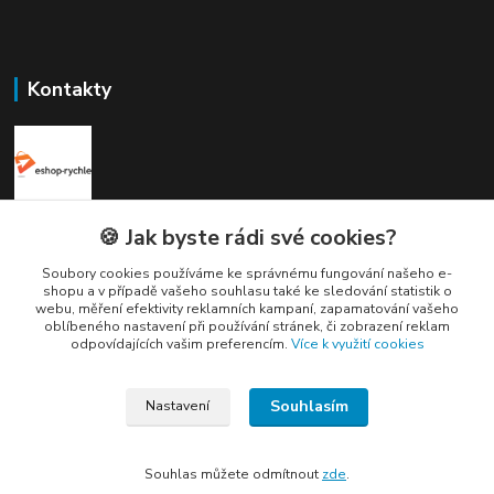
Kontakty
Elogos
🍪 Jak byste rádi své cookies?
Soubory cookies používáme ke správnému fungování našeho e-
Petr Nedvídek
shopu a v případě vašeho souhlasu také ke sledování statistik o
+420 775688827 +420 737670415
webu, měření efektivity reklamních kampaní, zapamatování vašeho
(Po-Pá, 9-16 hod.)
oblíbeného nastavení při používání stránek, či zobrazení reklam
odpovídajících vašim preferencím.
Více k využití cookies
info@elogos.cz
Souhlasím
Nastavení
Souhlas můžete odmítnout
zde
.
Vytvořeno na
Eshop-rychle.cz