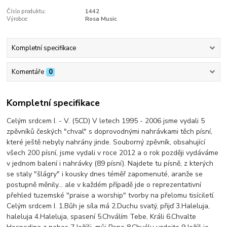
Číslo produktu:
1442
Výrobce:
Rosa Music
Kompletní specifikace
Komentáře
0
Kompletní specifikace
Celým srdcem I. - V. (5CD) V letech 1995 - 2006 jsme vydali 5
zpěvníků českých "chval" s doprovodnými nahrávkami těch písní,
které ještě nebyly nahrány jinde. Souborný zpěvník, obsahující
všech 200 písní, jsme vydali v roce 2012 a o rok později vydáváme
v jednom balení i nahrávky (89 písní). Najdete tu písně, z kterých
se staly "šlágry" i kousky dnes téměř zapomenuté, aranže se
postupně měnily... ale v každém případě jde o reprezentativní
přehled tuzemské "praise a worship" tvorby na přelomu tisíciletí.
Celým srdcem I. 1.Bůh je síla má 2.Duchu svatý, přijď 3.Haleluja,
haleluja 4.Haleluja, spasení 5.Chválím Tebe, Králi 6.Chvalte