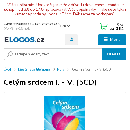
.Vážení zákazníci, Upozorňujeme ,že z důvodu dovolených nebudeme
schopni od 3.8 do 17.8. zpracovávat Vaše objednávky . Také se to tyká i
kamenné prodejny Logos v Třinci. Děkujeme za pochopení .
0
ks
+420 775688827 +420 737670415
CZK
za
0 Kč
(Po-Pá, 9-16 hod.)
Menu
Hledat
Úvod
Křesťanská literatura
Noty
Celým srdcem I. - V. (5CD)
Celým srdcem I. - V. (5CD)