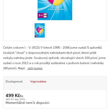
Celým srdcem I. - V. (5CD) V letech 1995 - 2006 jsme vydali 5 zpěvníků
českých "chval" s doprovodnými nahrávkami těch písní, které ještě
nebyly nahrány jinde. Souborný zpěvník, obsahující všech 200 písní, jsme
vydali v roce 2012 a o rok později vydáváme v jednom balení i nahrávky
(89 písní). Najd...
celý popis
Dostupnost
Vyprodáno
499 Kč
/
ks
499 Kč
bez DPH
Momentálně není k dispozici