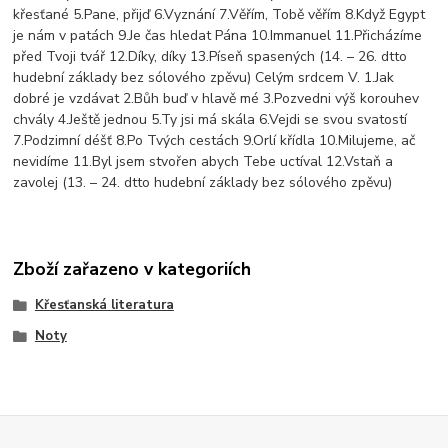
křesťané 5.Pane, přijď 6.Vyznání 7.Věřím, Tobě věřím 8.Když Egypt
je nám v patách 9.Je čas hledat Pána 10.Immanuel 11.Přicházíme
před Tvoji tvář 12.Díky, díky 13.Píseň spasených (14. – 26. dtto
hudební základy bez sólového zpěvu) Celým srdcem V. 1.Jak
dobré je vzdávat 2.Bůh buď v hlavě mé 3.Pozvedni výš korouhev
chvály 4.Ještě jednou 5.Ty jsi má skála 6.Vejdi se svou svatostí
7.Podzimní déšť 8.Po Tvých cestách 9.Orlí křídla 10.Milujeme, ač
nevidíme 11.Byl jsem stvořen abych Tebe uctíval 12.Vstaň a
zavolej (13. – 24. dtto hudební základy bez sólového zpěvu)
Zboží zařazeno v kategoriích
Křesťanská literatura
Noty