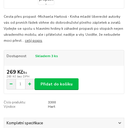
Cesta přes propast -Michaela Hartová - Kniha mladé liberecké autorky
vás od prvních řádek strhne do dobrodružství plného zápletek a zvratů.
Vydejte se spolu s hlavními hrdiny k záhadné propasti po stopách nejen
ukradeného mobilu, ale i přátelství, naděje a víry. Uvidíte, že nebudete
moci přest...
celý popis
Dostupnost
Skladem 3 ks
269 Kč
/
ks
269 Kč
bez DPH
Přidat do košíku
Číslo produktu:
3300
Výrobce:
Hart
Kompletní specifikace