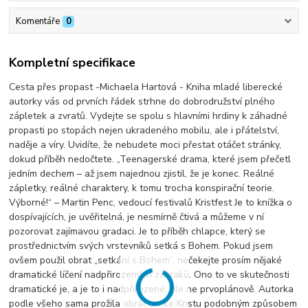
Komentáře
0
Kompletní specifikace
Cesta přes propast -Michaela Hartová - Kniha mladé liberecké
autorky vás od prvních řádek strhne do dobrodružství plného
zápletek a zvratů. Vydejte se spolu s hlavními hrdiny k záhadné
propasti po stopách nejen ukradeného mobilu, ale i přátelství,
naděje a víry. Uvidíte, že nebudete moci přestat otáčet stránky,
dokud příběh nedočtete. „Teenagerské drama, které jsem přečetl
jedním dechem – až jsem najednou zjistil, že je konec. Reálné
zápletky, reálné charaktery, k tomu trocha konspirační teorie.
Výborné!“ – Martin Penc, vedoucí festivalů Kristfest Je to knížka o
dospívajících, je uvěřitelná, je nesmírně čtivá a můžeme v ní
pozorovat zajímavou gradaci. Je to příběh chlapce, který se
prostřednictvím svých vrstevníků setká s Bohem. Pokud jsem
ovšem použil obrat „setkání s Bohem“, nečekejte prosím nějaké
dramatické líčení nadpřirozených zázraků. Ono to ve skutečnosti
dramatické je, a je to i nadpřirozené, ale ne prvoplánově. Autorka
podle všeho sama prožila obrácení ke Kristu podobným způsobem