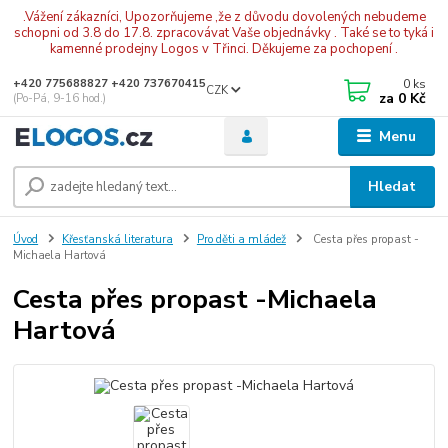
.Vážení zákazníci, Upozorňujeme ,že z důvodu dovolených nebudeme
schopni od 3.8 do 17.8. zpracovávat Vaše objednávky . Také se to tyká i
kamenné prodejny Logos v Třinci. Děkujeme za pochopení .
0
ks
+420 775688827 +420 737670415
CZK
za
0 Kč
(Po-Pá, 9-16 hod.)
Menu
Hledat
Úvod
Křesťanská literatura
Pro děti a mládež
Cesta přes propast -
Michaela Hartová
Cesta přes propast -Michaela
Hartová