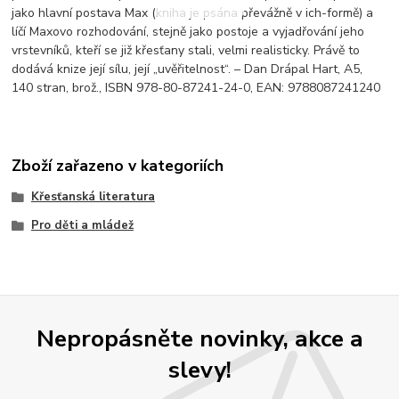
jako hlavní postava Max (kniha je psána převážně v ich-formě) a
líčí Maxovo rozhodování, stejně jako postoje a vyjadřování jeho
vrstevníků, kteří se již křesťany stali, velmi realisticky. Právě to
dodává knize její sílu, její „uvěřitelnost“. – Dan Drápal Hart, A5,
140 stran, brož., ISBN 978-80-87241-24-0, EAN: 9788087241240
Zboží zařazeno v kategoriích
Křesťanská literatura
Pro děti a mládež
Nepropásněte novinky, akce a
slevy!