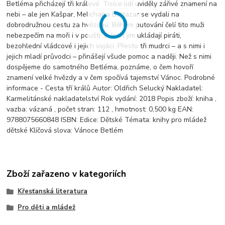
Betléma přicházejí tři králové. Tisíce lidí uviděly zářivé znamení na
nebi – ale jen Kašpar, Melichar a Baltazar se vydali na
dobrodružnou cestu za hvězdou. Během putování čelí tito muži
nebezpečím na moři i v poušti: o život jim ukládají piráti,
bezohlední vládcové i jejich vojáci. Přesto tři mudrci – a s nimi i
jejich mladí průvodci – přinášejí všude pomoc a naději. Než s nimi
dospějeme do samotného Betléma, poznáme, o čem hovoří
znamení velké hvězdy a v čem spočívá tajemství Vánoc. Podrobné
informace - Cesta tří králů Autor: Oldřich Selucký Nakladatel:
Karmelitánské nakladatelství Rok vydání: 2018 Popis zboží: kniha ,
vazba: vázaná , počet stran: 112 , hmotnost: 0,500 kg EAN:
9788075660848 ISBN: Edice: Dětské Témata: knihy pro mládež
dětské Klíčová slova: Vánoce Betlém
Zboží zařazeno v kategoriích
Křesťanská literatura
Pro děti a mládež