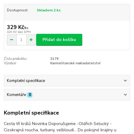
Dostupnost
Skladem 2 ks
329 Kč
/
ks
329 Kč
bez DPH
Přidat do košíku
Číslo produktu:
3179
Výrobce:
Karmelitanské nakladatelství
Kompletní specifikace
Komentáře
0
Kompletní specifikace
Cesta tří králů Novinka Doporučujeme -Oldřich Selucký -
Cizokrajná roucha, turbany, velbloudi… Do pokojné krajiny u