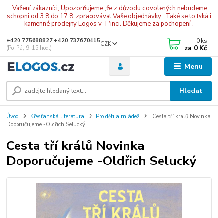
.Vážení zákazníci, Upozorňujeme ,že z důvodu dovolených nebudeme
schopni od 3.8 do 17.8. zpracovávat Vaše objednávky . Také se to tyká i
kamenné prodejny Logos v Třinci. Děkujeme za pochopení .
0
ks
+420 775688827 +420 737670415
CZK
za
0 Kč
(Po-Pá, 9-16 hod.)
Menu
Hledat
Úvod
Křesťanská literatura
Pro děti a mládež
Cesta tří králů Novinka
Doporučujeme -Oldřich Selucký
Cesta tří králů Novinka
Doporučujeme -Oldřich Selucký