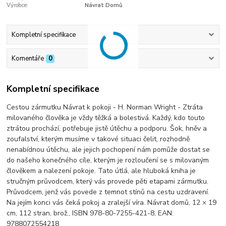
Výrobce:
Návrat Domů
Kompletní specifikace
Komentáře
0
Kompletní specifikace
Cestou zármutku Návrat k pokoji - H. Norman Wright - Ztráta
milovaného člověka je vždy těžká a bolestivá. Každý, kdo touto
ztrátou prochází, potřebuje jistě útěchu a podporu. Šok, hněv a
zoufalství, kterým musíme v takové situaci čelit, rozhodně
nenabídnou útěchu, ale jejich pochopení nám pomůže dostat se
do našeho konečného cíle, kterým je rozloučení se s milovaným
člověkem a nalezení pokoje. Tato útlá, ale hluboká kniha je
stručným průvodcem, který vás provede pěti etapami zármutku.
Průvodcem, jenž vás povede z temnot stínů na cestu uzdravení.
Na jejím konci vás čeká pokoj a zralejší víra. Návrat domů, 12 × 19
cm, 112 stran, brož., ISBN 978-80-7255-421-8, EAN:
9788072554218