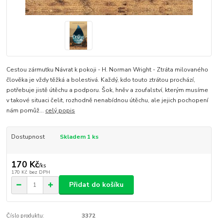
Cestou zármutku Návrat k pokoji - H. Norman Wright - Ztráta milovaného
člověka je vždy těžká a bolestivá. Každý, kdo touto ztrátou prochází,
potřebuje jistě útěchu a podporu. Šok, hněv a zoufalství, kterým musíme
v takové situaci čelit, rozhodně nenabídnou útěchu, ale jejich pochopení
nám pomůž...
celý popis
Dostupnost
Skladem 1 ks
170 Kč
/
ks
170 Kč
bez DPH
Přidat do košíku
Číslo produktu:
3372