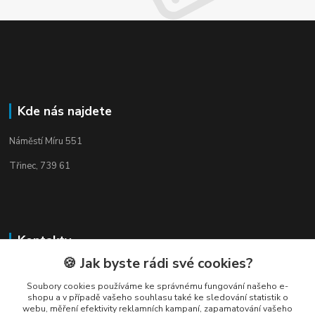
Kde nás najdete
Náměstí Míru 551
Třinec, 739 61
Kontakty
🍪 Jak byste rádi své cookies?
Soubory cookies používáme ke správnému fungování našeho e-
shopu a v případě vašeho souhlasu také ke sledování statistik o
webu, měření efektivity reklamních kampaní, zapamatování vašeho