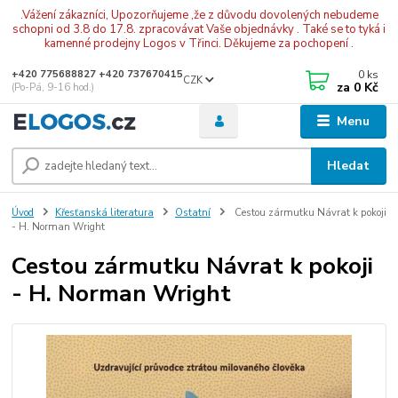
.Vážení zákazníci, Upozorňujeme ,že z důvodu dovolených nebudeme
schopni od 3.8 do 17.8. zpracovávat Vaše objednávky . Také se to tyká i
kamenné prodejny Logos v Třinci. Děkujeme za pochopení .
0
ks
+420 775688827 +420 737670415
CZK
za
0 Kč
(Po-Pá, 9-16 hod.)
Menu
Hledat
Úvod
Křesťanská literatura
Ostatní
Cestou zármutku Návrat k pokoji
- H. Norman Wright
Cestou zármutku Návrat k pokoji
- H. Norman Wright