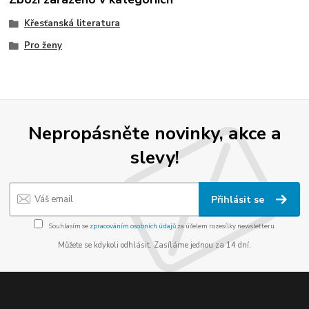
Křesťanská literatura
Pro ženy
Nepropásněte novinky, akce a
slevy!
Přihlásit se
Souhlasím se
zpracováním osobních údajů
za účelem rozesílky newsletteru.
Můžete se kdykoli odhlásit. Zasíláme jednou za 14 dní.