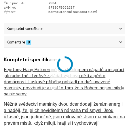
Číslo produktu:
7584
EAN kód:
9788075662637
Výrobce:
Karmelitanské nakladatelství
Kompletní specifikace
Komentáře
0
Kompletní specifikace
Fejetony Hany Pinknerové jsou lexikonem nápadů a inspirací,
jak radostně i tvořivě zvládat výchovu dětí a péči o
domácnost. Laskavé příběhy pohladí po duši unavené
maminky, povzbudí je a ujistí o tom, že s Bohem nejsou nikdy
na nic samy.
Něžná svědectví maminky dvou dcer dodají ženám energii
a naději, že jejich neviditelná námaha má smysl. Jsou
úžasné, jsou jedinečné, jsou milované. Jsou maminkami na
pravém místě, když milují, hrají si i vychovávají.