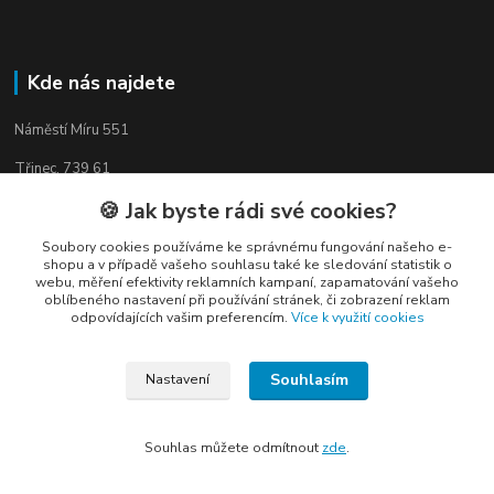
Kde nás najdete
Náměstí Míru 551
Třinec, 739 61
🍪 Jak byste rádi své cookies?
Soubory cookies používáme ke správnému fungování našeho e-
shopu a v případě vašeho souhlasu také ke sledování statistik o
Kontakty
webu, měření efektivity reklamních kampaní, zapamatování vašeho
oblíbeného nastavení při používání stránek, či zobrazení reklam
odpovídajících vašim preferencím.
Více k využití cookies
Souhlasím
Nastavení
Elogos
Souhlas můžete odmítnout
zde
.
Petr Nedvídek