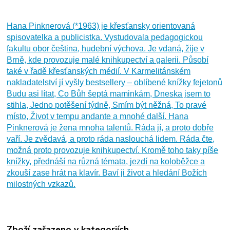
Hana Pinknerová (*1963) je křesťansky orientovaná
spisovatelka a publicistka. Vystudovala pedagogickou
fakultu obor čeština, hudební výchova. Je vdaná, žije v
Brně, kde provozuje malé knihkupectví a galerii. Působí
také v řadě křesťanských médií. V Karmelitánském
nakladatelství jí vyšly bestsellery – oblíbené knížky fejetonů
Budu asi lítat, Co Bůh šeptá maminkám, Dneska jsem to
stihla, Jedno potěšení týdně, Smím být něžná, To pravé
místo, Život v tempu andante a mnohé další. Hana
Pinknerová je žena mnoha talentů. Ráda jí, a proto dobře
vaří. Je zvědavá, a proto ráda naslouchá lidem. Ráda čte,
možná proto provozuje knihkupectví. Kromě toho taky píše
knížky, přednáší na různá témata, jezdí na koloběžce a
zkouší zase hrát na klavír. Baví ji život a hledání Božích
milostných vzkazů.
Zboží zařazeno v kategoriích