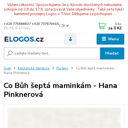
.Vážení zákazníci, Upozorňujeme ,že z důvodu dovolených nebudeme
schopni od 3.8 do 17.8. zpracovávat Vaše objednávky . Také se to tyká i
kamenné prodejny Logos v Třinci. Děkujeme za pochopení .
0
ks
+420 775688827 +420 737670415
CZK
za
0 Kč
(Po-Pá, 9-16 hod.)
Menu
Hledat
Úvod
Křesťanská literatura
Pro ženy
Co Bůh šeptá maminkám -
Hana Pinknerová
Co Bůh šeptá maminkám - Hana
Pinknerová