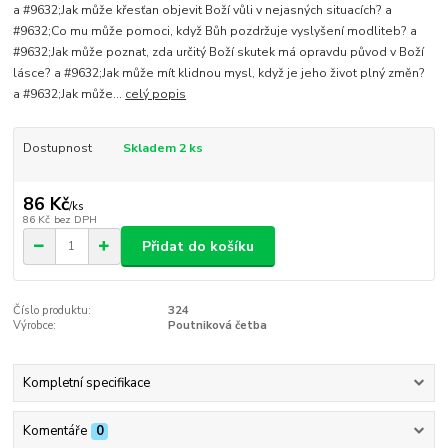
a #9632;Jak může křesťan objevit Boží vůli v nejasných situacích? a
#9632;Co mu může pomoci, když Bůh pozdržuje vyslyšení modliteb? a
#9632;Jak může poznat, zda určitý Boží skutek má opravdu původ v Boží
lásce? a #9632;Jak může mít klidnou mysl, když je jeho život plný změn?
a #9632;Jak může...
celý popis
Dostupnost
Skladem 2 ks
86 Kč
/
ks
86 Kč
bez DPH
Přidat do košíku
Číslo produktu:
324
Výrobce:
Poutniková četba
Kompletní specifikace
Komentáře
0