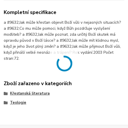
Kompletní specifikace
a #9632;Jak může křesťan objevit Boží vůli v nejasných situacích?
a #9632;Co mu může pomoci, když Bůh pozdržuje vyslyšení
modliteb? a #9632;Jak může poznat, zda určitý Boží skutek má
opravdu původ v Boží lásce? a #9632;Jak může mít klidnou mysl,
když je jeho život plný změn? a #9632;Jak může přijmout Boží vůli,
když přináší velké nesnáze a trápení? Rok vydání:2003 Počet
stran:72.
Zboží zařazeno v kategoriích
Křesťanská literatura
Teologie