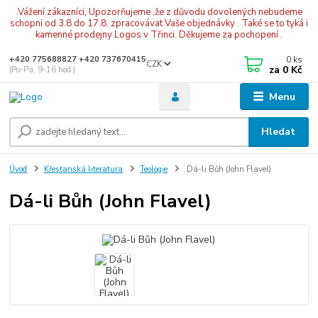
.Vážení zákazníci, Upozorňujeme ,že z důvodu dovolených nebudeme
schopni od 3.8 do 17.8. zpracovávat Vaše objednávky . Také se to tyká i
kamenné prodejny Logos v Třinci. Děkujeme za pochopení .
0
ks
+420 775688827 +420 737670415
CZK
za
0 Kč
(Po-Pá, 9-16 hod.)
Menu
Hledat
Úvod
Křesťanská literatura
Teologie
Dá-li Bůh (John Flavel)
Dá-li Bůh (John Flavel)