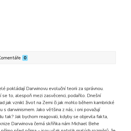
Komentáře
0
elé pokládají Darwinovu evoluční teorii za správnou.
í se to, alespoň mezi zasvěcenci, podařilo. Dnešní
d jak vznikl život na Zemi či jak mohlo během kambrické
 s darwinismem. Jako většina z nás, i oni považují
u tak? Jak bychom reagovali, kdyby se objevila fakta,
knize Darwinova černá skříňka nám Michael Behe
přímo před očima – jsou však natolik malých rozměrů, že