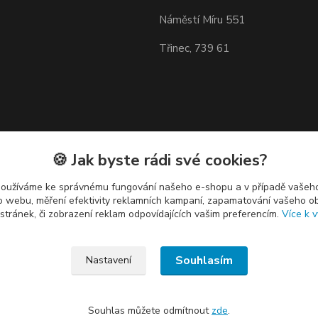
Náměstí Míru 551
Třinec, 739 61
🍪 Jak byste rádi své cookies?
používáme ke správnému fungování našeho e-shopu a v případě vašeho
k o webu, měření efektivity reklamních kampaní, zapamatování vašeho o
 stránek, či zobrazení reklam odpovídajících vašim preferencím.
Více k v
Souhlasím
Nastavení
Souhlas můžete odmítnout
zde
.