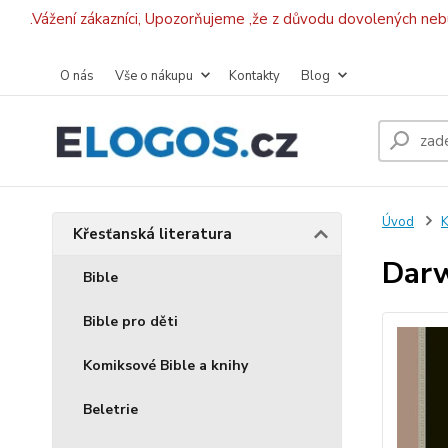
.Vážení zákazníci, Upozorňujeme ,že z důvodu dovolených ne
O nás
Vše o nákupu
Kontakty
Blog
Úvod
K
Křesťanská literatura
Darw
Bible
Bible pro děti
Komiksové Bible a knihy
Beletrie