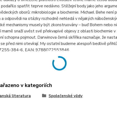
 podařilo spatřit teprve nedávno. Stěžejní body jako jeho argum
vědeckých oborů: mikrobiologie a biochemie. Michael Behe není
a odpovědi na otázky rozhodně nehledá v nějakých náboženskýc
ké mechanismy musely být zkonstruovány – buď Bohem nebo nějak
í marně snaží uvést své překvapivé objevy z oblasti biochemie v s
ní schopna pojmout. Darwinova černá skříňka naznačuje, že nastal ča
se před nimi otevírají. My ostatní budeme alespoň bedlivě přihlí
7255-384-6, EAN: 9788072553846
zařazeno v kategoriích
anská literatura
Společenské vědy