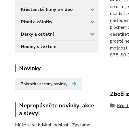
se nám je
Křesťanské filmy a video
mladých 
metodám 
Přání a záložky
biochemic
desetilet
Dárky a ostatní
prostě ne
Hodiny s textem
možnosti 
978-80-
Novinky
Zobrazit všechny novinky
Zboží 
Nepropásněte novinky, akce
Křesť
a slevy!
Můžete se kdykoli odhlásit. Zasíláme