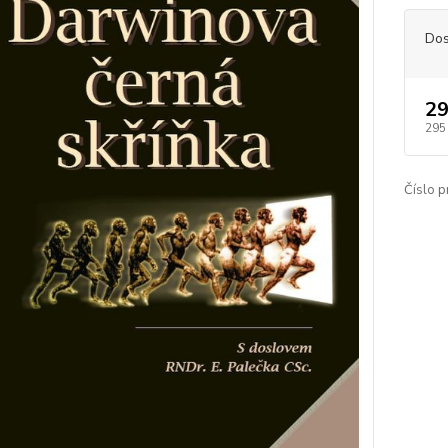
Dos
29
295
Číslo p