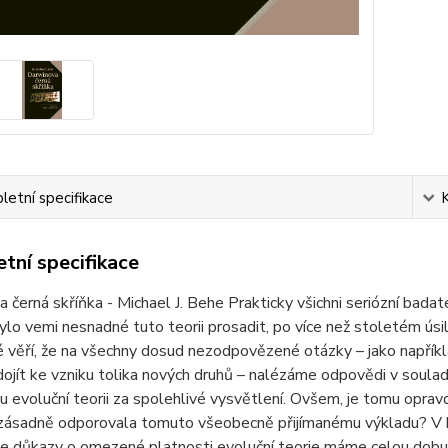
etní specifikace
tní specifikace
 černá skříňka - Michael J. Behe Prakticky všichni seriózní badat
ylo vemi nesnadné tuto teorii prosadit, po více než stoletém úsil
 věří, že na všechny dosud nezodpovězené otázky – jako napříkla
ojít ke vzniku tolika nových druhů – nalézáme odpovědi v souladu
 evoluční teorii za spolehlivé vysvětlení. Ovšem, je tomu opravd
 zásadně odporovala tomuto všeobecně přijímanému výkladu? V 
že důkazy o omezené platnosti evoluční teorie máme celou dobu 