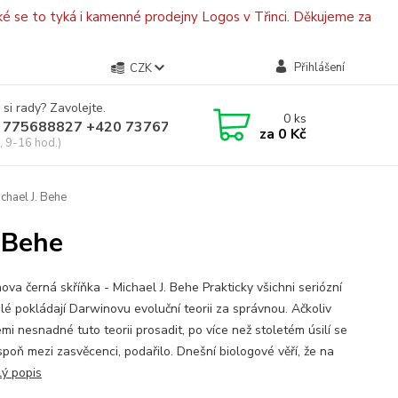
é se to tyká i kamenné prodejny Logos v Třinci. Děkujeme za
Přihlášení
CZK
 si rady? Zavolejte.
0
ks
 775688827 +420 737670415
za
0 Kč
, 9-16 hod.)
chael J. Behe
 Behe
ova černá skříňka - Michael J. Behe Prakticky všichni seriózní
lé pokládají Darwinovu evoluční teorii za správnou. Ačkoliv
mi nesnadné tuto teorii prosadit, po více než stoletém úsilí se
spoň mezi zasvěcenci, podařilo. Dnešní biologové věří, že na
lý popis