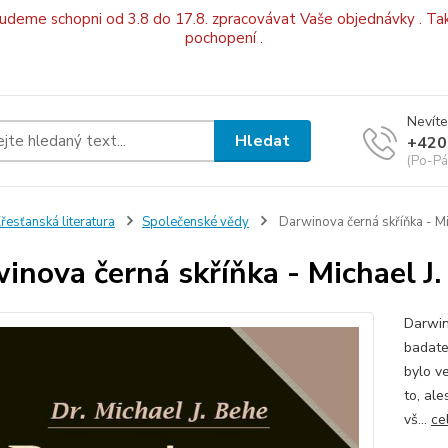
budeme schopni od 3.8 do 17.8. zpracovávat Vaše objednávky . Tak
pochopení .
Nevíte
Hledat
+420
(Po-Pá
řesťanská literatura
Společenské vědy
Darwinova černá skříňka - Mi
inova černá skříňka - Michael J.
Darwin
badate
bylo ve
to, ale
vš...
ce