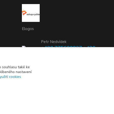
Elogos
Petr Nedvídek
+420 775688827 +420
737670415
(Po-Pá, 9-16 hod.)
 souhlasu také ke
blíbeného nastavení
info@elogos.cz
yužití cookies
Vytvořeno na
Eshop-rychle.cz