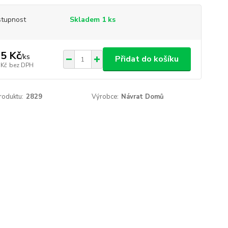
tupnost
Skladem 1 ks
5 Kč
/
ks
Přidat do košíku
 Kč
bez DPH
roduktu:
2829
Výrobce:
Návrat Domů