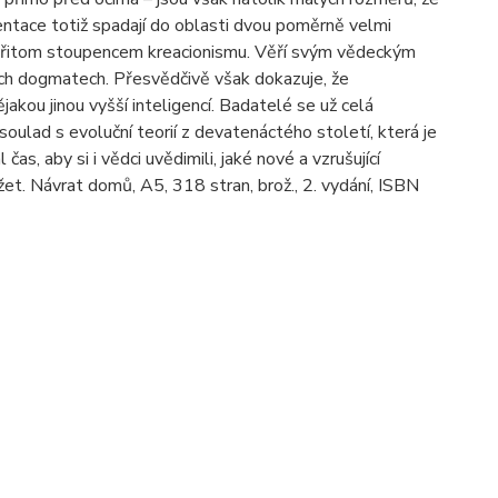
entace totiž spadají do oblasti dvou poměrně velmi
 přitom stoupencem kreacionismu. Věří svým vědeckým
h dogmatech. Přesvědčivě však dokazuje, že
ou jinou vyšší inteligencí. Badatelé se už celá
oulad s evoluční teorií z devatenáctého století, která je
s, aby si i vědci uvědimili, jaké nové a vzrušující
žet. Návrat domů, A5, 318 stran, brož., 2. vydání, ISBN