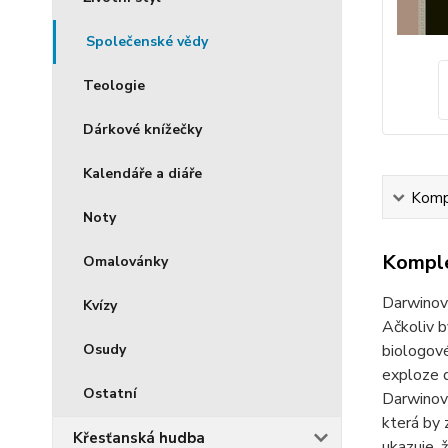
Společenské vědy
Teologie
Dárkové knížečky
Kalendáře a diáře
Kompl
Noty
Komple
Omalovánky
Darwinova
Kvízy
Ačkoliv b
Osudy
biologové
exploze d
Ostatní
Darwinovu
která by
Křesťanská hudba
ukazuje, 