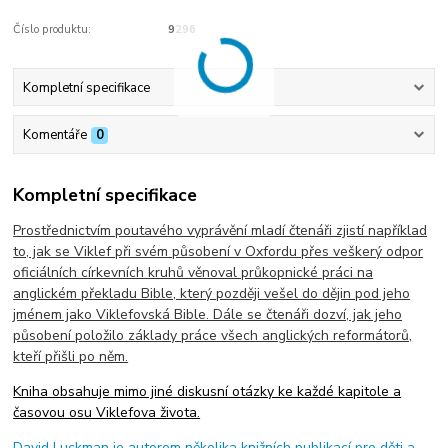
Číslo produktu:
9296
Kompletní specifikace
Komentáře
0
Kompletní specifikace
Prostřednictvím poutavého vyprávění mladí čtenáři zjistí například
to, jak se Viklef při svém působení v Oxfordu přes veškerý odpor
oficiálních církevních kruhů věnoval průkopnické práci na
anglickém překladu Bible, který později vešel do dějin pod jeho
jménem jako Viklefovská Bible. Dále se čtenáři dozví, jak jeho
působení položilo základy práce všech anglických reformátorů,
kteří přišli po něm.
Kniha obsahuje mimo jiné diskusní otázky ke každé kapitole a
časovou osu Viklefova života.
David Luckman je autorem několika knižních publikací pro děti a