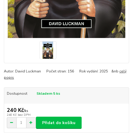
Autor: David Luckman Počet stran: 156 Rok vydání: 2025 &nb
celý
popis
Dostupnost
Skladem 5 ks
240 Kč
/
ks
240 Kč
bez DPH
Přidat do košíku