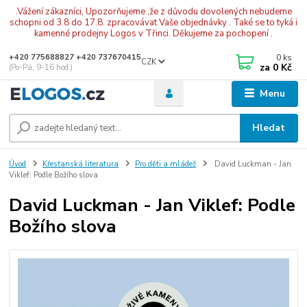
.Vážení zákazníci, Upozorňujeme ,že z důvodu dovolených nebudeme
schopni od 3.8 do 17.8. zpracovávat Vaše objednávky . Také se to tyká i
kamenné prodejny Logos v Třinci. Děkujeme za pochopení .
0
ks
+420 775688827 +420 737670415
CZK
za
0 Kč
(Po-Pá, 9-16 hod.)
Menu
Hledat
Úvod
Křesťanská literatura
Pro děti a mládež
David Luckman - Jan
Viklef: Podle Božího slova
David Luckman - Jan Viklef: Podle
Božího slova