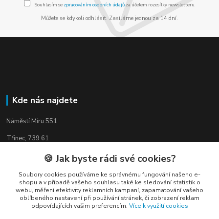
Souhlasím se
zpracováním osobních údajů
za účelem rozesílky newsletteru.
Můžete se kdykoli odhlásit. Zasíláme jednou za 14 dní.
Kde nás najdete
Náměstí Míru 551
Třinec, 739 61
🍪 Jak byste rádi své cookies?
Soubory cookies používáme ke správnému fungování našeho e-
shopu a v případě vašeho souhlasu také ke sledování statistik o
Kontakty
webu, měření efektivity reklamních kampaní, zapamatování vašeho
oblíbeného nastavení při používání stránek, či zobrazení reklam
odpovídajících vašim preferencím.
Více k využití cookies