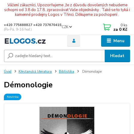
.Vážení zákazníci, Upozorňujeme ,že z důvodu dovolených nebudeme
schopni od 3.8 do 17.8. zpracovávat Vaše objednávky . Také se to tyká i
kamenné prodejny Logos v Třinci. Děkujeme za pochopení .
0
ks
+420 775688827 +420 737670415
CZK
za
0 Kč
(Po-Pá, 9-16 hod.)
Menu
Hledat
Úvod
Křesťanská literatura
Biblistika
Démonologie
Démonologie
Novinka