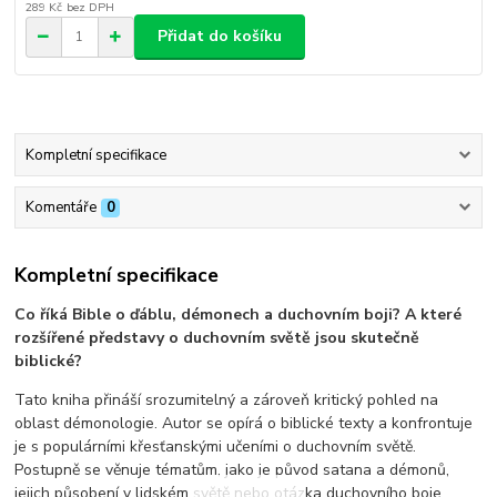
289 Kč
bez DPH
Přidat do košíku
Kompletní specifikace
Komentáře
0
Kompletní specifikace
Co říká Bible o ďáblu, démonech a duchovním boji? A které
rozšířené představy o duchovním světě jsou skutečně
biblické?
Tato kniha přináší srozumitelný a zároveň kritický pohled na
oblast démonologie. Autor se opírá o biblické texty a konfrontuje
je s populárními křesťanskými učeními o duchovním světě.
Postupně se věnuje tématům, jako je původ satana a démonů,
jejich působení v lidském světě nebo otázka duchovního boje.