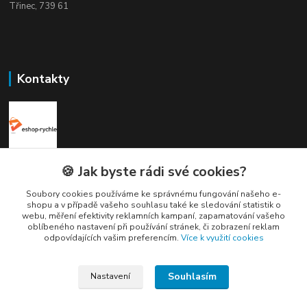
Třinec, 739 61
Kontakty
Elogos
🍪 Jak byste rádi své cookies?
Soubory cookies používáme ke správnému fungování našeho e-
Petr Nedvídek
shopu a v případě vašeho souhlasu také ke sledování statistik o
+420 775688827 +420 737670415
webu, měření efektivity reklamních kampaní, zapamatování vašeho
(Po-Pá, 9-16 hod.)
oblíbeného nastavení při používání stránek, či zobrazení reklam
odpovídajících vašim preferencím.
Více k využití cookies
info@elogos.cz
Souhlasím
Nastavení