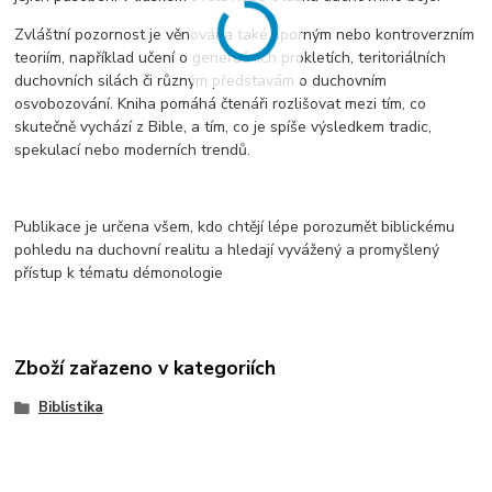
Zvláštní pozornost je věnována také sporným nebo kontroverzním
teoriím, například učení o generačních prokletích, teritoriálních
duchovních silách či různým představám o duchovním
osvobozování. Kniha pomáhá čtenáři rozlišovat mezi tím, co
skutečně vychází z Bible, a tím, co je spíše výsledkem tradic,
spekulací nebo moderních trendů.
Publikace je určena všem, kdo chtějí lépe porozumět biblickému
pohledu na duchovní realitu a hledají vyvážený a promyšlený
přístup k tématu démonologie
Zboží zařazeno v kategoriích
Biblistika