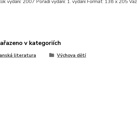
ok vydání: 2007 Pořadí vydání: 1. vydání Formát: 138 x 205 Va
zařazeno v kategoriích
anská literatura
Výchova dětí