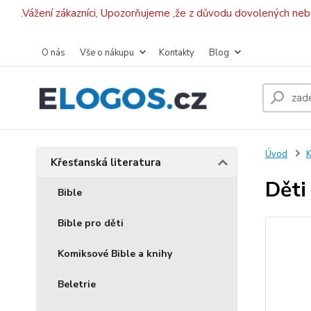
.Vážení zákazníci, Upozorňujeme ,že z důvodu dovolených ne
O nás
Vše o nákupu
Kontakty
Blog
Úvod
K
Křesťanská literatura
Děti
Bible
Bible pro děti
Komiksové Bible a knihy
Beletrie