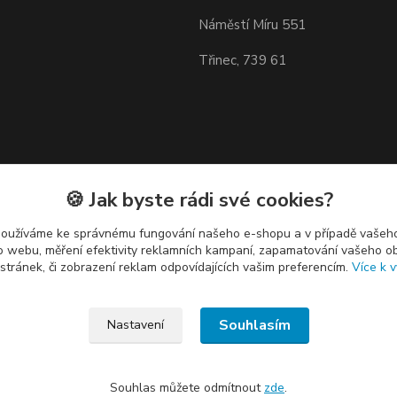
Náměstí Míru 551
Třinec, 739 61
🍪 Jak byste rádi své cookies?
používáme ke správnému fungování našeho e-shopu a v případě vašeho
k o webu, měření efektivity reklamních kampaní, zapamatování vašeho o
 stránek, či zobrazení reklam odpovídajících vašim preferencím.
Více k v
Souhlasím
Nastavení
Souhlas můžete odmítnout
zde
.