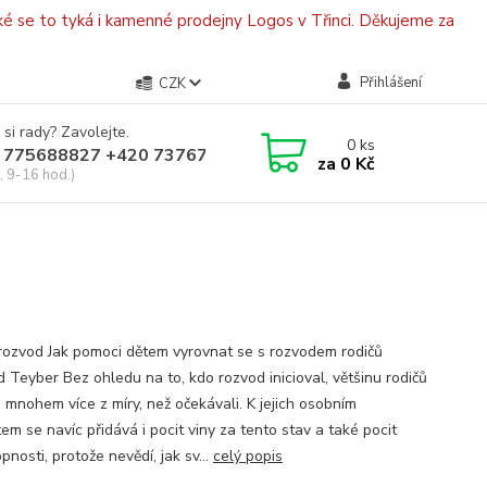
é se to tyká i kamenné prodejny Logos v Třinci. Děkujeme za
Přihlášení
CZK
 si rady? Zavolejte.
0
ks
 775688827 +420 737670415
za
0 Kč
, 9-16 hod.)
 rozvod Jak pomoci dětem vyrovnat se s rozvodem rodičů
 Teyber Bez ohledu na to, kdo rozvod inicioval, většinu rodičů
 mnohem více z míry, než očekávali. K jejich osobním
em se navíc přidává i pocit viny za tento stav a také pocit
nosti, protože nevědí, jak sv...
celý popis