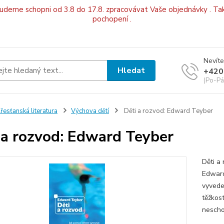
budeme schopni od 3.8 do 17.8. zpracovávat Vaše objednávky . Tak
pochopení .
Nevíte
Hledat
+420
(Po-Pá
řesťanská literatura
Výchova dětí
Děti a rozvod: Edward Teyber
 a rozvod: Edward Teyber
Děti a
Edward
vyvede
těžkost
neschop