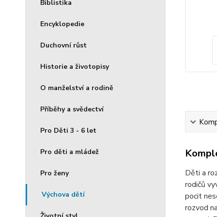
Biblistika
Encyklopedie
Duchovní růst
Historie a životopisy
O manželství a rodině
Příběhy a svědectví
Kompl
Pro Děti 3 - 6 let
Komple
Pro děti a mládež
Děti a ro
Pro ženy
rodičů vy
Výchova dětí
pocit nes
rozvod na
Životní styl