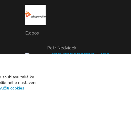
Elogos
Petr Nedvídek
+420 775688827 +420
737670415
(Po-Pá, 9-16 hod.)
 souhlasu také ke
blíbeného nastavení
info@elogos.cz
yužití cookies
Vytvořeno na
Eshop-rychle.cz