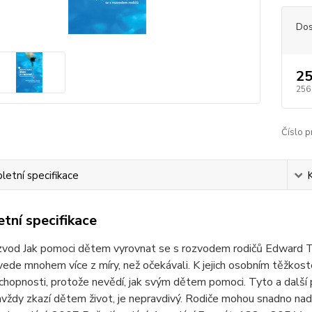
Dos
25
256
Číslo p
etní specifikace
tní specifikace
zvod Jak pomoci dětem vyrovnat se s rozvodem rodičů Edward Tey
vede mnohem více z míry, než očekávali. K jejich osobním těžkoste
chopnosti, protože nevědí, jak svým dětem pomoci. Tyto a další 
vždy zkazí dětem život, je nepravdivý. Rodiče mohou snadno nad