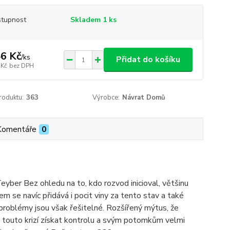
tupnost
Skladem 1 ks
6 Kč
/
ks
Přidat do košíku
 Kč
bez DPH
roduktu:
363
Výrobce:
Návrat Domů
Komentáře
0
ber Bez ohledu na to, kdo rozvod inicioval, většinu
m se navíc přidává i pocit viny za tento stav a také
problémy jsou však řešitelné. Rozšířený mýtus, že
 touto krizí získat kontrolu a svým potomkům velmi