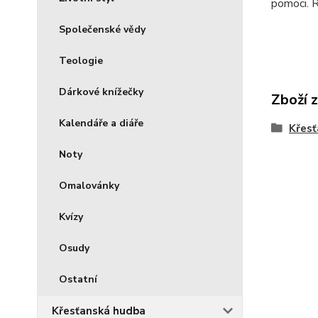
pomoci. R
Společenské vědy
Teologie
Dárkové knížečky
Zboží 
Kalendáře a diáře
Křesť
Noty
Omalovánky
Kvízy
Osudy
Ostatní
Křesťanská hudba