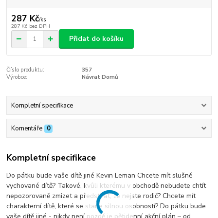
287 Kč
/
ks
287 Kč
bez DPH
Přidat do košíku
Číslo produktu:
357
Výrobce:
Návrat Domů
Kompletní specifikace
Komentáře
0
Kompletní specifikace
Do pátku bude vaše dítě jiné Kevin Leman Chcete mít slušně
vychované dítě? Takové, kvůli kterému v obchodě nebudete chtít
nepozorovaně zmizet a předstírat, že nejste rodič? Chcete mít
charakterní dítě, které se stane silnou osobností? Do pátku bude
vaše dítě jiné - nikdy není pozdě je pětidenní akční plán – od