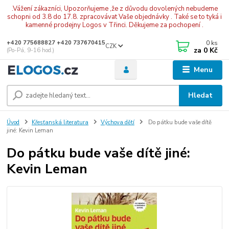
.Vážení zákazníci, Upozorňujeme ,že z důvodu dovolených nebudeme
schopni od 3.8 do 17.8. zpracovávat Vaše objednávky . Také se to tyká i
kamenné prodejny Logos v Třinci. Děkujeme za pochopení .
0
ks
+420 775688827 +420 737670415
CZK
za
0 Kč
(Po-Pá, 9-16 hod.)
Menu
Hledat
Úvod
Křesťanská literatura
Výchova dětí
Do pátku bude vaše dítě
jiné: Kevin Leman
Do pátku bude vaše dítě jiné:
Kevin Leman