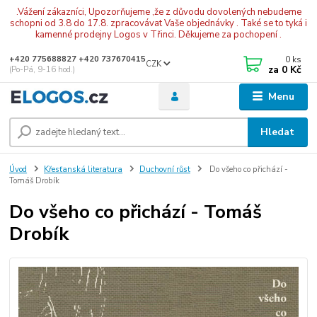
.Vážení zákazníci, Upozorňujeme ,že z důvodu dovolených nebudeme
schopni od 3.8 do 17.8. zpracovávat Vaše objednávky . Také se to tyká i
kamenné prodejny Logos v Třinci. Děkujeme za pochopení .
0
ks
+420 775688827 +420 737670415
CZK
za
0 Kč
(Po-Pá, 9-16 hod.)
Menu
Hledat
Úvod
Křesťanská literatura
Duchovní růst
Do všeho co přichází -
Tomáš Drobík
Do všeho co přichází - Tomáš
Drobík