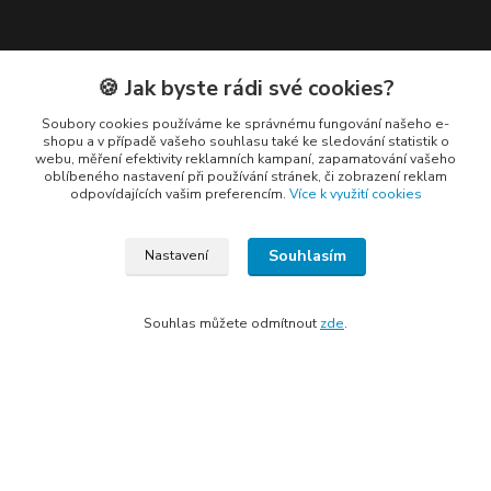
Kontakty
🍪 Jak byste rádi své cookies?
Soubory cookies používáme ke správnému fungování našeho e-
shopu a v případě vašeho souhlasu také ke sledování statistik o
webu, měření efektivity reklamních kampaní, zapamatování vašeho
oblíbeného nastavení při používání stránek, či zobrazení reklam
odpovídajících vašim preferencím.
Více k využití cookies
Elogos
Souhlasím
Nastavení
Petr Nedvídek
+420 775688827 +420 737670415
(Po-Pá, 9-16 hod.)
Souhlas můžete odmítnout
zde
.
info@elogos.cz
Vytvořeno na
Eshop-rychle.cz