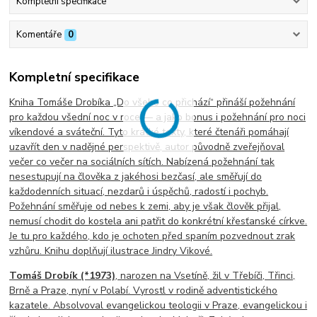
Kompletní specifikace
Komentáře
0
Kompletní specifikace
Kniha Tomáše Drobíka „Do všeho co přichází“ přináší požehnání
pro každou všední noc v roce — a jako bonus i požehnání pro noci
víkendové a sváteční. Tyto krátké texty, které čtenáři pomáhají
uzavřít den v nadějné perspektivě, autor původně zveřejňoval
večer co večer na sociálních sítích. Nabízená požehnání tak
nesestupují na člověka z jakéhosi bezčasí, ale směřují do
každodenních situací, nezdarů i úspěchů, radostí i pochyb.
Požehnání směřuje od nebes k zemi, aby je však člověk přijal,
nemusí chodit do kostela ani patřit do konkrétní křesťanské církve.
Je tu pro každého, kdo je ochoten před spaním pozvednout zrak
vzhůru. Knihu doplňují ilustrace Jindry Vikové.
Tomáš Drobík (*1973)
, narozen na Vsetíně, žil v Třebíči, Třinci,
Brně a Praze, nyní v Polabí. Vyrostl v rodině adventistického
kazatele. Absolvoval evangelickou teologii v Praze, evangelickou i