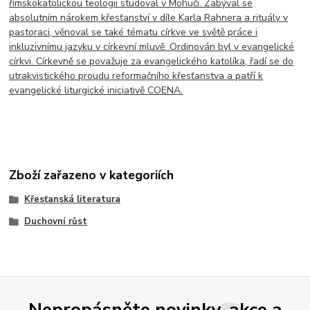
římskokatolickou teologii studoval v Mohuči. Zabýval se
absolutním nárokem křesťanství v díle Karla Rahnera a rituály v
pastoraci, věnoval se také tématu církve ve světě práce i
inkluzivnímu jazyku v církevní mluvě. Ordinován byl v evangelické
církvi. Církevně se považuje za evangelického katolíka, řadí se do
utrakvistického proudu reformačního křesťanstva a patří k
evangelické liturgické iniciativě COENA.
Zboží zařazeno v kategoriích
Křesťanská literatura
Duchovní růst
Nepropásněte novinky, akce a