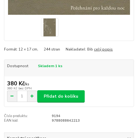
Formát: 12 × 17 cm, 244 stran Nakladatel: Bib
celý popis
Dostupnost
Skladem 1 ks
380 Kč
/
ks
380 Kč
bez DPH
Přidat do košíku
Číslo produktu:
9194
EAN kód:
9788088642213