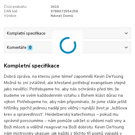
Číslo produktu:
3415
EAN kód:
9788072554256
Výrobce:
Návrat Domů
Kompletní specifikace
Komentáře
0
Kompletní specifikace
Dobrá zpráva, na kterou jsme témeř zapomněli Kevin DeYoung
Možná to zní zvláštně, ale křesťané potřebují evangelium stejně
jako nevěřící. Potřebujeme ho, aby nás ochránilo před tím, že
budeme ve svém každodenním vztahu s Bohem klást důraz na
výkon. Potřebujeme ho, aby nám připomínalo, že jsme stále ještě
hříšníky, jejichž jedinou nadějí pro věčný i nynější život je „Ježíšova
krev a spravedlnost“. Heidelberský katechismus – pokud mu
správně porozumíme – nám pomůže udržet si vědomí naší viny a
Boží milosti a vděčně reagovat na Boží dobrotu. Kevin DeYoung
nám mistrovsky ukazuje, jak každý z těchto tří pojmů vypadá v