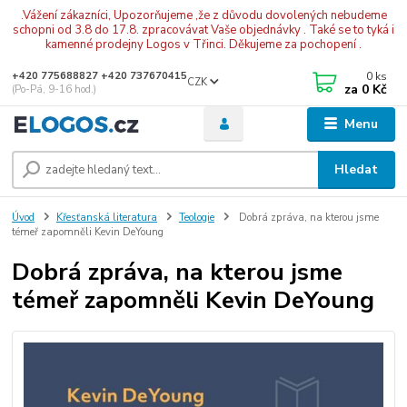
.Vážení zákazníci, Upozorňujeme ,že z důvodu dovolených nebudeme
schopni od 3.8 do 17.8. zpracovávat Vaše objednávky . Také se to tyká i
kamenné prodejny Logos v Třinci. Děkujeme za pochopení .
0
ks
+420 775688827 +420 737670415
CZK
za
0 Kč
(Po-Pá, 9-16 hod.)
Menu
Hledat
Úvod
Křesťanská literatura
Teologie
Dobrá zpráva, na kterou jsme
témeř zapomněli Kevin DeYoung
Dobrá zpráva, na kterou jsme
témeř zapomněli Kevin DeYoung