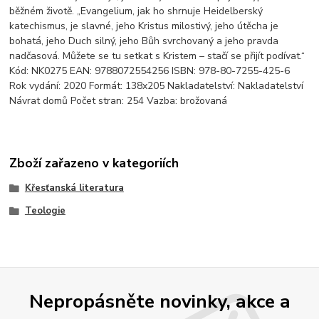
běžném životě. „Evangelium, jak ho shrnuje Heidelberský
katechismus, je slavné, jeho Kristus milostivý, jeho útěcha je
bohatá, jeho Duch silný, jeho Bůh svrchovaný a jeho pravda
nadčasová. Můžete se tu setkat s Kristem – stačí se přijít podívat.“
Kód: NK0275 EAN: 9788072554256 ISBN: 978-80-7255-425-6
Rok vydání: 2020 Formát: 138x205 Nakladatelství: Nakladatelství
Návrat domů Počet stran: 254 Vazba: brožovaná
Zboží zařazeno v kategoriích
Křesťanská literatura
Teologie
Nepropásněte novinky, akce a