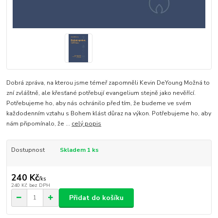
Dobrá zpráva, na kterou jsme témeř zapomněli Kevin DeYoung Možná to
zní zvláštně, ale křesťané potřebují evangelium stejně jako nevěřící.
Potřebujeme ho, aby nás ochránilo před tím, že budeme ve svém
každodenním vztahu s Bohem klást důraz na výkon. Potřebujeme ho, aby
nám připomínalo, že ...
celý popis
Dostupnost
Skladem 1 ks
240 Kč
/
ks
240 Kč
bez DPH
Přidat do košíku