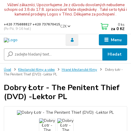
.Vážení zákazníci, Upozorňujeme ,že z důvodu dovolených nebudeme
schopni od 3.8 do 17.8. zpracovávat Vaše objednávky . Také se to tyká i
kamenné prodejny Logos v Třinci. Děkujeme za pochopení .
0
ks
+420 775688827 +420 737670415
CZK
za
0 Kč
(Po-Pá, 9-16 hod.)
Menu
Hledat
Úvod
Křesťanské filmy a video
Hrané křesťanské filmy
Dobry Łotr -
The Penitent Thief (DVD) -Lektor PL
Dobry Łotr - The Penitent Thief
(DVD) -Lektor PL