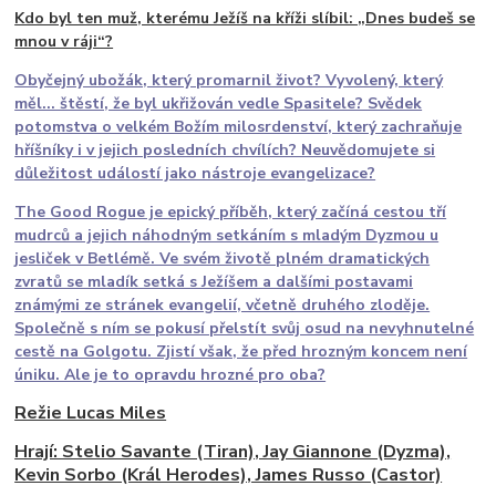
Kdo byl ten muž, kterému Ježíš na kříži slíbil: „Dnes budeš se
mnou v ráji“?
Obyčejný ubožák, který promarnil život? Vyvolený, který
měl... štěstí, že byl ukřižován vedle Spasitele? Svědek
potomstva o velkém Božím milosrdenství, který zachraňuje
hříšníky i v jejich posledních chvílích? Neuvědomujete si
důležitost událostí jako nástroje evangelizace?
The Good Rogue je epický příběh, který začíná cestou tří
mudrců a jejich náhodným setkáním s mladým Dyzmou u
jesliček v Betlémě. Ve svém životě plném dramatických
zvratů se mladík setká s Ježíšem a dalšími postavami
známými ze stránek evangelií, včetně druhého zloděje.
Společně s ním se pokusí přelstít svůj osud na nevyhnutelné
cestě na Golgotu. Zjistí však, že před hrozným koncem není
úniku. Ale je to opravdu hrozné pro oba?
Režie Lucas Miles
Hrají: Stelio Savante (Tiran), Jay Giannone (Dyzma),
Kevin Sorbo (Král Herodes), James Russo (Castor)