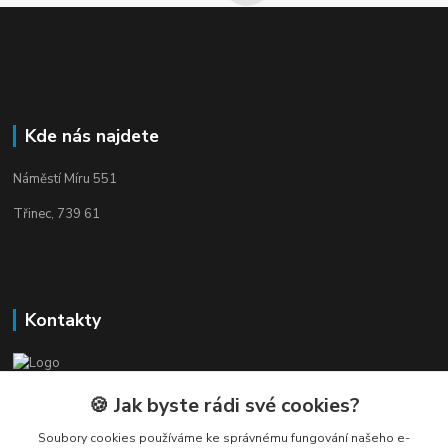
Kde nás najdete
Náměstí Míru 551
Třinec, 739 61
Kontakty
Elogos
🍪 Jak byste rádi své cookies?
Soubory cookies používáme ke správnému fungování našeho e-
Petr Nedvídek