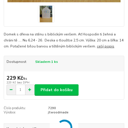
Domek s dřeva na stěnu s biblickým veršem. Ať Hospodin ti žehná a
chráni tě .... Nu 6,24 - 26. Deska o tloušťce 2,5 cm. Výška: 20 cm a šířka: 14
cm. Potažené bílou barvou a tištěným biblickým veršem.
celý popis
Dostupnost
Skladem 1 ks
229 Kč
/
ks
229 Kč
bez DPH
Přidat do košíku
Číslo produktu:
7290
Výrobce:
jtwoodmade