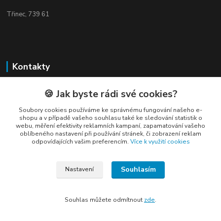
Třinec, 739 61
Kontakty
🍪 Jak byste rádi své cookies?
Soubory cookies používáme ke správnému fungování našeho e-
shopu a v případě vašeho souhlasu také ke sledování statistik o
webu, měření efektivity reklamních kampaní, zapamatování vašeho
Elogos
oblíbeného nastavení při používání stránek, či zobrazení reklam
odpovídajících vašim preferencím.
Více k využití cookies
Petr Nedvídek
+420 775688827 +420 737670415
Souhlasím
Nastavení
(Po-Pá, 9-16 hod.)
info@elogos.cz
Souhlas můžete odmítnout
zde
.