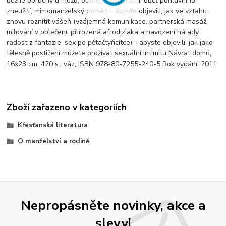
běžné poruchy u mužů, běžné obtíže u žen, oběť pohlavního
zneužití, mimomanželský poměr) - abyste objevili, jak ve vztahu
znovu roznítit vášeň (vzájemná komunikace, partnerská masáž,
milování v oblečení, přirozená afrodiziaka a navození nálady,
radost z fantazie, sex po pětačtyřicítce) - abyste objevili, jak jako
tělesně postižení můžete prožívat sexuální intimitu Návrat domů,
16x23 cm, 420 s., váz, ISBN 978-80-7255-240-5 Rok vydání: 2011
Zboží zařazeno v kategoriích
Křesťanská literatura
O manželství a rodině
Nepropásněte novinky, akce a
slevy!