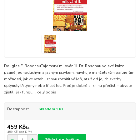
Douglas E. RosenauTajemství milování II. Dr. Rosenau ve své knize,
psané jednoduchým a jasným jazykem, navrhuje manželským partnerům
možnosti, jak ve vztahu znovu roznítit vášeň, ať už od jejich svatby
uplynuly tři týdny nebo třicet let. Proč je dobré si knihu přečíst: - abyste
zjistili, jak funguj...
celý popis
Dostupnost
Skladem 1 ks
459 Kč
/
ks
459 Kč
bez DPH
Přidat do košíku