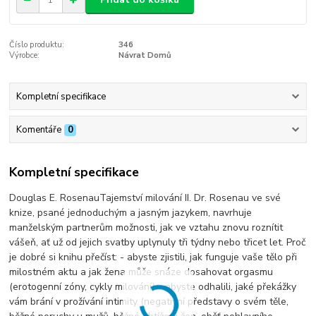
Číslo produktu:
346
Výrobce:
Návrat Domů
Kompletní specifikace
Komentáře
0
Kompletní specifikace
Douglas E. RosenauTajemství milování II. Dr. Rosenau ve své
knize, psané jednoduchým a jasným jazykem, navrhuje
manželským partnerům možnosti, jak ve vztahu znovu roznítit
vášeň, ať už od jejich svatby uplynuly tři týdny nebo třicet let. Proč
je dobré si knihu přečíst: - abyste zjistili, jak funguje vaše tělo při
milostném aktu a jak žena může snáze dosahovat orgasmu
(erotogenní zóny, cykly milování) - abyste odhalili, jaké překážky
vám brání v prožívání intimity (negativní představy o svém těle,