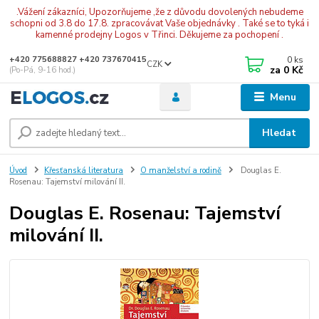
.Vážení zákazníci, Upozorňujeme ,že z důvodu dovolených nebudeme
schopni od 3.8 do 17.8. zpracovávat Vaše objednávky . Také se to tyká i
kamenné prodejny Logos v Třinci. Děkujeme za pochopení .
0
ks
+420 775688827 +420 737670415
CZK
za
0 Kč
(Po-Pá, 9-16 hod.)
Menu
Hledat
Úvod
Křesťanská literatura
O manželství a rodině
Douglas E.
Rosenau: Tajemství milování II.
Douglas E. Rosenau: Tajemství
milování II.