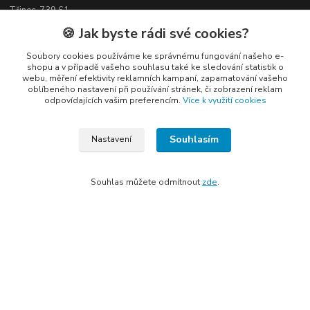
Třinec, 739 61
🍪 Jak byste rádi své cookies?
Soubory cookies používáme ke správnému fungování našeho e-
shopu a v případě vašeho souhlasu také ke sledování statistik o
webu, měření efektivity reklamních kampaní, zapamatování vašeho
Kontakty
oblíbeného nastavení při používání stránek, či zobrazení reklam
odpovídajících vašim preferencím.
Více k využití cookies
Souhlasím
Nastavení
Elogos
Souhlas můžete odmítnout
zde
.
Petr Nedvídek
+420 775688827 +420 737670415
(Po-Pá, 9-16 hod.)
info@elogos.cz