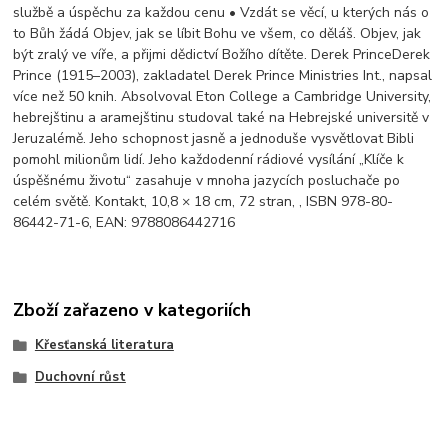
službě a úspěchu za každou cenu • Vzdát se věcí, u kterých nás o
to Bůh žádá Objev, jak se líbit Bohu ve všem, co děláš. Objev, jak
být zralý ve víře, a přijmi dědictví Božího dítěte. Derek PrinceDerek
Prince (1915–2003), zakladatel Derek Prince Ministries Int., napsal
více než 50 knih. Absolvoval Eton College a Cambridge University,
hebrejštinu a aramejštinu studoval také na Hebrejské universitě v
Jeruzalémě. Jeho schopnost jasně a jednoduše vysvětlovat Bibli
pomohl milionům lidí. Jeho každodenní rádiové vysílání „Klíče k
úspěšnému životu“ zasahuje v mnoha jazycích posluchače po
celém světě. Kontakt, 10,8 × 18 cm, 72 stran, , ISBN 978-80-
86442-71-6, EAN: 9788086442716
Zboží zařazeno v kategoriích
Křesťanská literatura
Duchovní růst