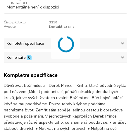
85 Kč
bez DPH
Momentálně není k dispozici
Číslo produktu:
3210
Výrobce:
Kontakt.cz s.r.o.
Kompletní specifikace
Komentáře
0
Kompletní specifikace
Důvěřovat Boží milosti - Derek Prince - Kniha, která původně vyšla
pod názvem „Milost poddání se“, přináší několik jednoduchých
kroků, jak ve svých životech uvolnit Boží milost. Bůh hojně oplácí,
když se mu poddáváme. Pouze tehdy když se poddáme,
nacházíme život. Zemřít sám sobě je jedinou cestou k opravdové
svobodě a požehnání. V jednotlivých kapitolách Derek Prince
představuje různé aspekty toho, co znamená poddat se: • Snášet
slabosti druhých • Netrvat na svých právech • Nelpět na své