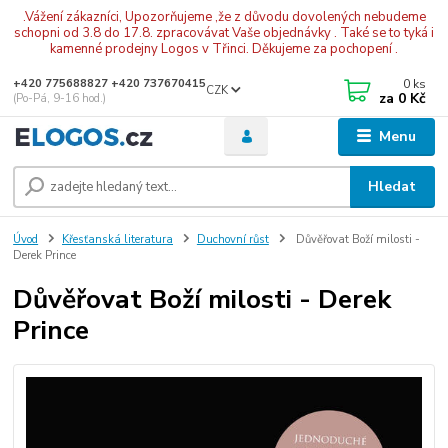
.Vážení zákazníci, Upozorňujeme ,že z důvodu dovolených nebudeme
schopni od 3.8 do 17.8. zpracovávat Vaše objednávky . Také se to tyká i
kamenné prodejny Logos v Třinci. Děkujeme za pochopení .
0
ks
+420 775688827 +420 737670415
CZK
za
0 Kč
(Po-Pá, 9-16 hod.)
Menu
Hledat
Úvod
Křesťanská literatura
Duchovní růst
Důvěřovat Boží milosti -
Derek Prince
Důvěřovat Boží milosti - Derek
Prince