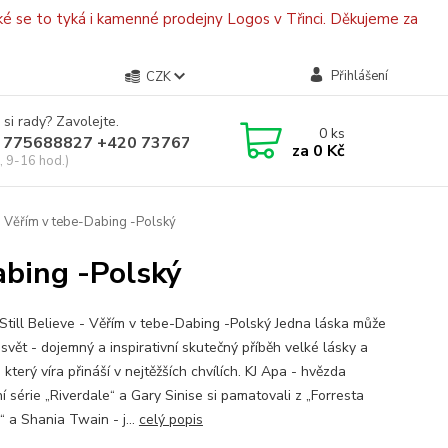
é se to tyká i kamenné prodejny Logos v Třinci. Děkujeme za
Přihlášení
CZK
 si rady? Zavolejte.
0
ks
 775688827 +420 737670415
za
0 Kč
, 9-16 hod.)
- Věřím v tebe-Dabing -Polský
abing -Polský
Still Believe - Věřím v tebe-Dabing -Polský Jedna láska může
svět - dojemný a inspirativní skutečný příběh velké lásky a
 který víra přináší v nejtěžších chvílích. KJ Apa - hvězda
í série „Riverdale“ a Gary Sinise si pamatovali z „Forresta
 a Shania Twain - j...
celý popis