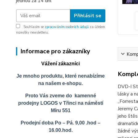
jednou za 14 dní.
Přihlásit se
Souhlasím se
zpracováním osobních údajů
za účelem
rozesílky newsletteru.
Informace pro zákazníky
Kompl
Vážení zákazníci
Komple
Je mnoho produktu, které nenabízíme
na našem e-shopu.
DVD-I Sti
lásky a n
Proto Vás zveme do kamenné
„Forrest
prodejny LOGOS v Třinci na náměstí
Jeremy Ca
Míru 551
jeho štěs
dramatick
Prodejní doba Po – Pá. 9,00 .hod –
žádné výs
16.00.hod.