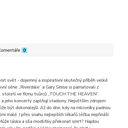
Komentáře
0
t svět - dojemný a inspirativní skutečný příběh velké
tovní série „Riverdale“ a Gary Sinise si pamatovali z
20. století ve filmu tvůrců „TOUCH THE HEAVEN“.
a jeho koncerty zaplňují stadiony. Největším zdrojem
ůže být dokonalejší. Až do dne, kdy na milovníky padnou
lmi malé. I přes snahu nejlepších lékařů léčba nepřináší
u. Může láska a síla modlitby překonat smrt? Najdou