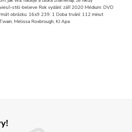
m, jak víra, naděje a láska znamenají, že nikdy
vies/i-still-believe Rok vydání: září 2020 Médium: DVD
Formát obrázku: 16x9 239: 1 Doba trvání: 112 minut
a Twain, Melissa Roxbrough, KJ Apa
y!