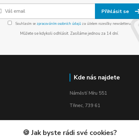
Přihlásit se
Souhlasím se
zpracováním osobních údajů
za účelem rozesílky newsletteru.
Můžete se kdykoli odhlásit. Zasíláme jednou za 14 dní.
Kde nás najdete
Náměstí Míru 551
Třinec, 739 61
🍪 Jak byste rádi své cookies?