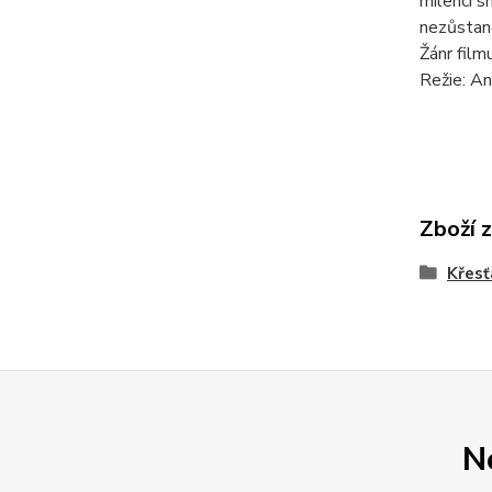
milenci s
nezůstane
Žánr film
Režie: An
Zboží 
Křesť
N