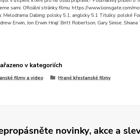
mysl v utrpení, které pro ně osud připravil? Podmanivý příběh o to
me sami. Oficiální stránky filmu: https://www.lionsgate.com/mo
u: Melodrama Dabing: polsky 5.1, anglicky 5.1 Titulky: polské 
drew Erwin, Jon Erwin Hrají: Britt Robertson, Gary Sinise, Shian
zařazeno v kategoriích
anské filmy a video
Hrané křesťanské filmy
epropásněte novinky, akce a slev