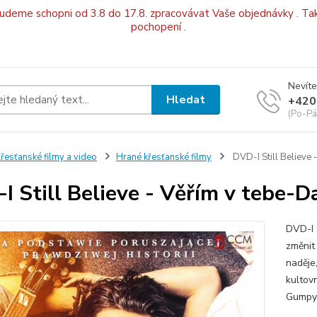
budeme schopni od 3.8 do 17.8. zpracovávat Vaše objednávky . Tak
pochopení .
Nevíte
Hledat
+420
(Po-Pá
řesťanské filmy a video
Hrané křesťanské filmy
DVD-I Still Believe 
I Still Believe - Věřím v tebe-D
DVD-I 
změnit 
naděje,
kultovn
Gumpy“