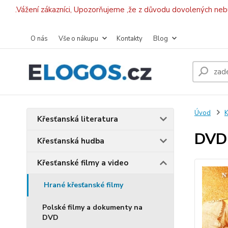
.Vážení zákazníci, Upozorňujeme ,že z důvodu dovolených ne
O nás
Vše o nákupu
Kontakty
Blog
Úvod
K
Křesťanská literatura
DVD-
Křesťanská hudba
Křesťanské filmy a video
Hrané křesťanské filmy
Polské filmy a dokumenty na
DVD