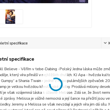
etní specifikace
tní specifikace
ll Believe - Věřím v tebe-Dabing -Polský Jedna láska může změni
aděje, který víra přináší v nejtěžších chvílích. KJ Apa - hvězda kul
a Gumpy“ a Shania Twain - jedné z nejpopulárnějších zpěvaček 
mp je velkou hvězdou křesťanské hudby. Prodává miliony desek 
tí je však vzájemná láska k úžasné Melisse. Zdá se, že život nem
é zprávy. Melissa je vážně nemocná a její šance na přežití jsou ve
ledky. Jeremy a Melissa se však nevzdají a jejich víra jim dá síl