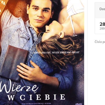
Dos
28
289
Číslo p