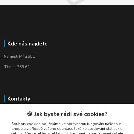
Kde nás najdete
Náměstí Míru 551
Třinec, 739 61
Kontakty
🍪 Jak byste rádi své cookies?
Soubory cookies používáme ke správnému fungování našeho e-
shopu a v případě vašeho souhlasu také ke sledování statistik o
webu, měření efektivity reklamních kampaní, zapamatování vašeho