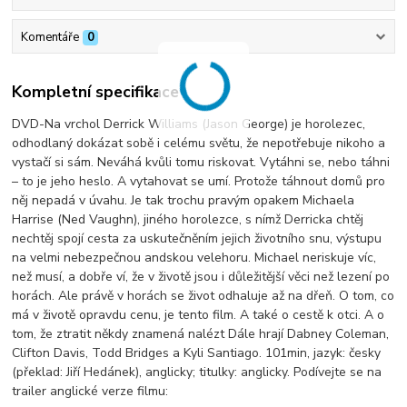
Komentáře
0
Kompletní specifikace
DVD-Na vrchol Derrick Williams (Jason George) je horolezec,
odhodlaný dokázat sobě i celému světu, že nepotřebuje nikoho a
vystačí si sám. Neváhá kvůli tomu riskovat. Vytáhni se, nebo táhni
– to je jeho heslo. A vytahovat se umí. Protože táhnout domů pro
něj nepadá v úvahu. Je tak trochu pravým opakem Michaela
Harrise (Ned Vaughn), jiného horolezce, s nímž Derricka chtěj
nechtěj spojí cesta za uskutečněním jejich životního snu, výstupu
na velmi nebezpečnou andskou velehoru. Michael neriskuje víc,
než musí, a dobře ví, že v životě jsou i důležitější věci než lezení po
horách. Ale právě v horách se život odhaluje až na dřeň. O tom, co
má v životě opravdu cenu, je tento film. A také o cestě k otci. A o
tom, že ztratit někdy znamená nalézt Dále hrají Dabney Coleman,
Clifton Davis, Todd Bridges a Kyli Santiago. 101min, jazyk: česky
(překlad: Jiří Hedánek), anglicky; titulky: anglicky. Podívejte se na
trailer anglické verze filmu: