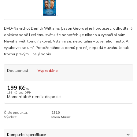
DVD-Na vrchol Derrick Williams (Jason George) je horolezec, odhodlaný
dokázat sobě i celému světu, že nepotřebuje nikoho a vystačí si sám.
Neváhá kvůli tomu riskovat. Vytáhni se, nebo táhni – to je jeho heslo. A
vytahovat se umí. Protože táhnout domů pro něj nepadá v úvahu. Je tak
trochu pravým...
celý popis
Dostupnost
Vyprodáno
199 Kč
/
ks
199 Kč
bez DPH
Momentálně není k dispozici
Číslo produktu:
2810
Výrobce:
Rosa Music
Kompletní specifikace