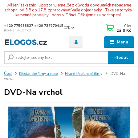
.Vážení zákazníci, Upozorňujeme ,že z důvodu dovolených nebudeme
schopni od 3.8 do 17.8. zpracovávat Vaše objednávky . Také se to tyká i
kamenné prodejny Logos v Třinci. Děkujeme za pochopení .
0
ks
+420 775688827 +420 737670415
CZK
za
0 Kč
(Po-Pá, 9-16 hod.)
Menu
Hledat
Úvod
Křesťanské filmy a video
Hrané křesťanské filmy
DVD-Na
vrchol
DVD-Na vrchol