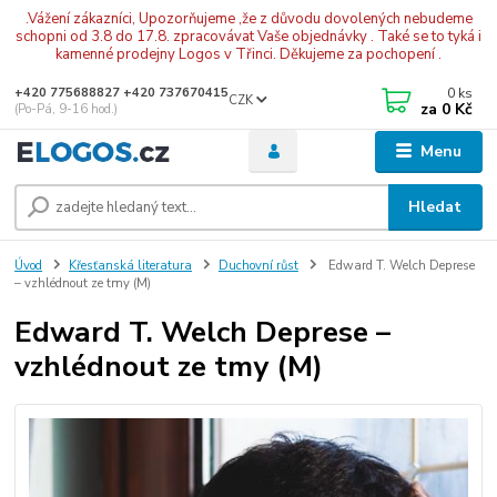
.Vážení zákazníci, Upozorňujeme ,že z důvodu dovolených nebudeme
schopni od 3.8 do 17.8. zpracovávat Vaše objednávky . Také se to tyká i
kamenné prodejny Logos v Třinci. Děkujeme za pochopení .
0
ks
+420 775688827 +420 737670415
CZK
za
0 Kč
(Po-Pá, 9-16 hod.)
Menu
Hledat
Úvod
Křesťanská literatura
Duchovní růst
Edward T. Welch Deprese
– vzhlédnout ze tmy (M)
Edward T. Welch Deprese –
vzhlédnout ze tmy (M)