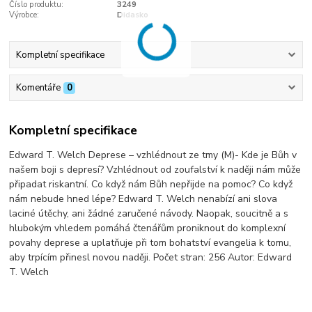
Číslo produktu:
3249
Výrobce:
Didasko
Kompletní specifikace
Komentáře
0
Kompletní specifikace
Edward T. Welch Deprese – vzhlédnout ze tmy (M)- Kde je Bůh v
našem boji s depresí? Vzhlédnout od zoufalství k naději nám může
připadat riskantní. Co když nám Bůh nepřijde na pomoc? Co když
nám nebude hned lépe? Edward T. Welch nenabízí ani slova
laciné útěchy, ani žádné zaručené návody. Naopak, soucitně a s
hlubokým vhledem pomáhá čtenářům proniknout do komplexní
povahy deprese a uplatňuje při tom bohatství evangelia k tomu,
aby trpícím přinesl novou naději. Počet stran: 256 Autor: Edward
T. Welch