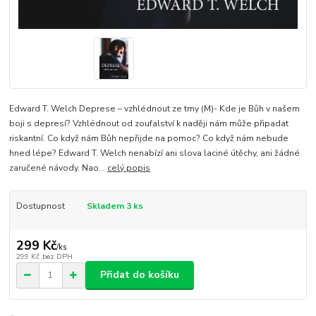
Edward T. Welch Deprese – vzhlédnout ze tmy (M)- Kde je Bůh v našem
boji s depresí? Vzhlédnout od zoufalství k naději nám může připadat
riskantní. Co když nám Bůh nepřijde na pomoc? Co když nám nebude
hned lépe? Edward T. Welch nenabízí ani slova laciné útěchy, ani žádné
zaručené návody. Nao...
celý popis
Dostupnost
Skladem 3 ks
299 Kč
/
ks
299 Kč
bez DPH
Přidat do košíku