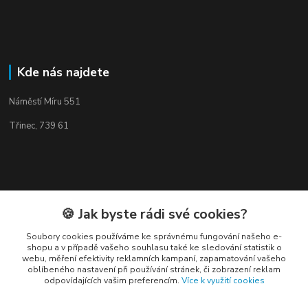
Kde nás najdete
Náměstí Míru 551
Třinec, 739 61
Kontakty
🍪 Jak byste rádi své cookies?
Soubory cookies používáme ke správnému fungování našeho e-
shopu a v případě vašeho souhlasu také ke sledování statistik o
webu, měření efektivity reklamních kampaní, zapamatování vašeho
oblíbeného nastavení při používání stránek, či zobrazení reklam
odpovídajících vašim preferencím.
Více k využití cookies
Elogos