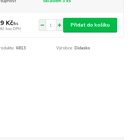
tupnost
Skladem 3 ks
9 Kč
/
ks
Přidat do košíku
 Kč
bez DPH
roduktu:
6813
Výrobce:
Didasko