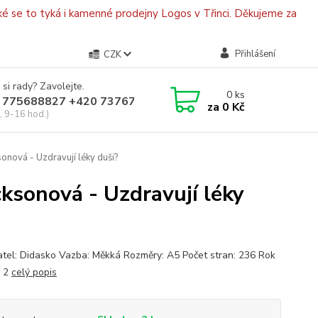
é se to tyká i kamenné prodejny Logos v Třinci. Děkujeme za
Přihlášení
CZK
 si rady? Zavolejte.
0
ks
 775688827 +420 737670415
za
0 Kč
, 9-16 hod.)
onová - Uzdravují léky duši?
cksonová - Uzdravují léky
tel: Didasko Vazba: Měkká Rozměry: A5 Počet stran: 236 Rok
: 2
celý popis