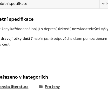
etní specifikace
tní specifikace
ženy každodenně bojují s depresí, úzkostí, nezvladatelnými vý
dravují léky duši ?
nabízí jasné odpovědi s cílem pomoci žená
 čest.
zařazeno v kategoriích
anská literatura
Pro ženy