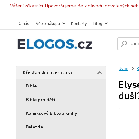
.Vážení zákazníci, Upozorňujeme ,že z důvodu dovolených ne
O nás
Vše o nákupu
Kontakty
Blog
Úvod
K
Křesťanská literatura
Elys
Bible
duši
Bible pro děti
Komiksové Bible a knihy
Beletrie