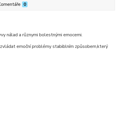
Komentáře
0
kyvy nálad a různymi bolestnými emocemi.
m zvládat emoční problémy stabiblním způsobem,který