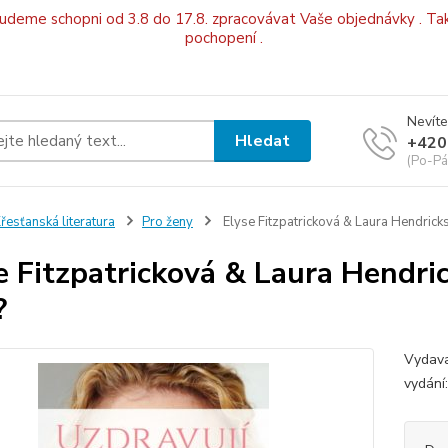
budeme schopni od 3.8 do 17.8. zpracovávat Vaše objednávky . Tak
pochopení .
Nevíte
Hledat
+420
(Po-Pá
řesťanská literatura
Pro ženy
Elyse Fitzpatricková & Laura Hendricks
e Fitzpatricková & Laura Hendri
?
Vydava
vydání