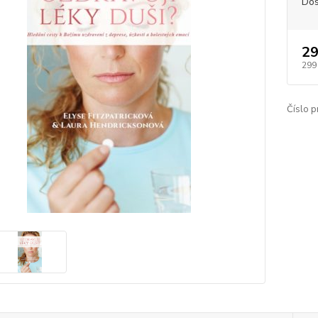
Dos
29
299
Číslo p