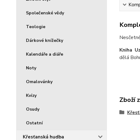
Kompl
Společenské vědy
Komple
Teologie
Nesčetné 
Dárkové knížečky
Kniha Uz
Kalendáře a diáře
dělá Bohu
Noty
Omalovánky
Kvízy
Zboží 
Osudy
Křesť
Ostatní
Křesťanská hudba