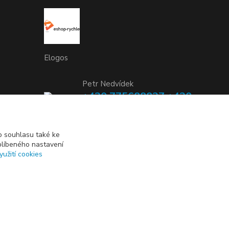
Elogos
Petr Nedvídek
+420 775688827 +420
737670415
(Po-Pá, 9-16 hod.)
 souhlasu také ke
blíbeného nastavení
info@elogos.cz
yužití cookies
Vytvořeno na
Eshop-rychle.cz