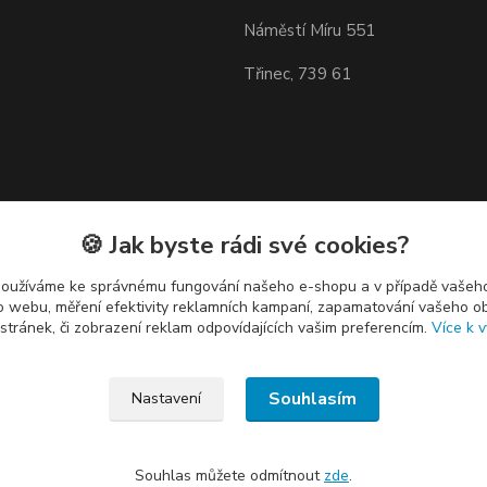
Náměstí Míru 551
Třinec, 739 61
🍪 Jak byste rádi své cookies?
používáme ke správnému fungování našeho e-shopu a v případě vašeho
k o webu, měření efektivity reklamních kampaní, zapamatování vašeho o
 stránek, či zobrazení reklam odpovídajících vašim preferencím.
Více k v
Souhlasím
Nastavení
Souhlas můžete odmítnout
zde
.