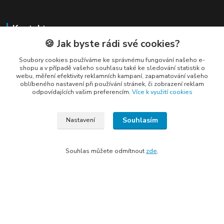
Kontakty
🍪 Jak byste rádi své cookies?
Soubory cookies používáme ke správnému fungování našeho e-
shopu a v případě vašeho souhlasu také ke sledování statistik o
webu, měření efektivity reklamních kampaní, zapamatování vašeho
oblíbeného nastavení při používání stránek, či zobrazení reklam
Elogos
odpovídajících vašim preferencím.
Více k využití cookies
Petr Nedvídek
Souhlasím
Nastavení
+420 775688827 +420 737670415
(Po-Pá, 9-16 hod.)
Souhlas můžete odmítnout
zde
.
info@elogos.cz
Vytvořeno na
Eshop-rychle.cz