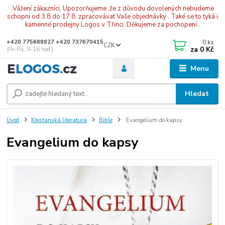
.Vážení zákazníci, Upozorňujeme ,že z důvodu dovolených nebudeme
schopni od 3.8 do 17.8. zpracovávat Vaše objednávky . Také se to tyká i
kamenné prodejny Logos v Třinci. Děkujeme za pochopení .
0
ks
+420 775688827 +420 737670415
CZK
za
0 Kč
(Po-Pá, 9-16 hod.)
Menu
Hledat
Úvod
Křesťanská literatura
Bible
Evangelium do kapsy
Evangelium do kapsy