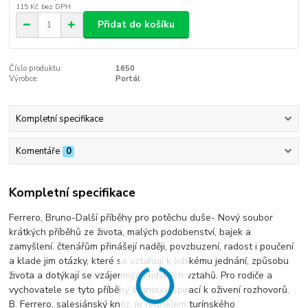
115 Kč
bez DPH
Přidat do košíku
Číslo produktu:
1650
Výrobce:
Portál
Kompletní specifikace
Komentáře
0
Kompletní specifikace
Ferrero, Bruno-Další příběhy pro potěchu duše- Nový soubor
krátkých příběhů ze života, malých podobenství, bajek a
zamyšlení. čtenářům přinášejí naději, povzbuzení, radost i poučení
a klade jim otázky, které se vztahují k lidskému jednání, způsobu
života a dotýkají se vzájemných lidských vztahů. Pro rodiče a
vychovatele se tyto příběhy stanou inspirací k oživení rozhovorů.
B. Ferrero, salesiánský kněz, je ředitelem turínského