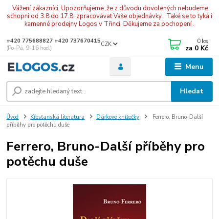
.Vážení zákazníci, Upozorňujeme ,že z důvodu dovolených nebudeme
schopni od 3.8 do 17.8. zpracovávat Vaše objednávky . Také se to tyká i
kamenné prodejny Logos v Třinci. Děkujeme za pochopení .
0
ks
+420 775688827 +420 737670415
CZK
za
0 Kč
(Po-Pá, 9-16 hod.)
Menu
Hledat
Úvod
Křesťanská literatura
Dárkové knížečky
Ferrero, Bruno-Další
příběhy pro potěchu duše
Ferrero, Bruno-Další příběhy pro
potěchu duše