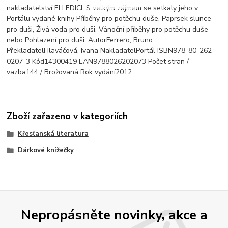
nakladatelství ELLEDICI. S velkým zájmem se setkaly jeho v
Portálu vydané knihy Příběhy pro potěchu duše, Paprsek slunce
pro duši, Živá voda pro duši, Vánoční příběhy pro potěchu duše
nebo Pohlazení pro duši. AutorFerrero, Bruno
PřekladatelHlaváčová, Ivana NakladatelPortál ISBN978-80-262-
0207-3 Kód14300419 EAN9788026202073 Počet stran /
vazba144 / Brožovaná Rok vydání2012
Zboží zařazeno v kategoriích
Křesťanská literatura
Dárkové knížečky
Nepropásněte novinky, akce a