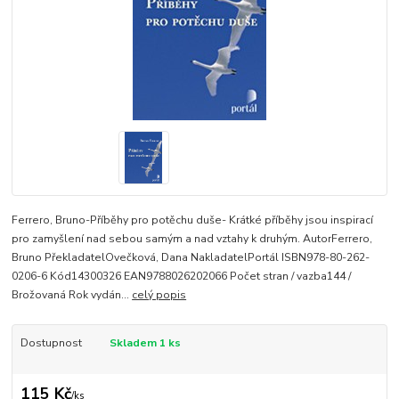
Ferrero, Bruno-Příběhy pro potěchu duše- Krátké příběhy jsou inspirací
pro zamyšlení nad sebou samým a nad vztahy k druhým. AutorFerrero,
Bruno PřekladatelOvečková, Dana NakladatelPortál ISBN978-80-262-
0206-6 Kód14300326 EAN9788026202066 Počet stran / vazba144 /
Brožovaná Rok vydán...
celý popis
Dostupnost
Skladem 1 ks
115 Kč
/
ks