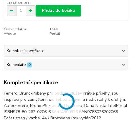
115 Kč
bez DPH
Přidat do košíku
Číslo produktu:
1649
Výrobce:
Portál
Kompletní specifikace
Komentáře
0
Kompletní specifikace
Ferrero, Bruno-Příběhy pro potěchu duše- Krátké příběhy jsou
inspirací pro zamyšlení nad sebou samým a nad vztahy k druhým.
AutorFerrero, Bruno PřekladatelOvečková, Dana NakladatelPortál
ISBN978-80-262-0206-6 Kód14300326 EAN9788026202066
Počet stran / vazba144 / Brožovaná Rok vydání2012