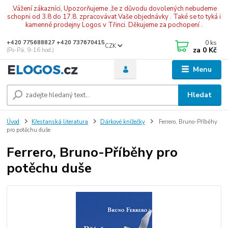
.Vážení zákazníci, Upozorňujeme ,že z důvodu dovolených nebudeme
schopni od 3.8 do 17.8. zpracovávat Vaše objednávky . Také se to tyká i
kamenné prodejny Logos v Třinci. Děkujeme za pochopení .
0
ks
+420 775688827 +420 737670415
CZK
za
0 Kč
(Po-Pá, 9-16 hod.)
Menu
Hledat
Úvod
Křesťanská literatura
Dárkové knížečky
Ferrero, Bruno-Příběhy
pro potěchu duše
Ferrero, Bruno-Příběhy pro
potěchu duše