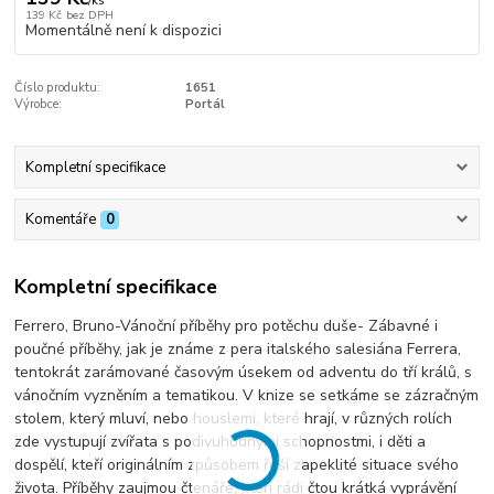
/
ks
139 Kč
bez DPH
Momentálně není k dispozici
Číslo produktu:
1651
Výrobce:
Portál
Kompletní specifikace
Komentáře
0
Kompletní specifikace
Ferrero, Bruno-Vánoční příběhy pro potěchu duše- Zábavné i
poučné příběhy, jak je známe z pera italského salesiána Ferrera,
tentokrát zarámované časovým úsekem od adventu do tří králů, s
vánočním vyzněním a tematikou. V knize se setkáme se zázračným
stolem, který mluví, nebo houslemi, které hrají, v různých rolích
zde vystupují zvířata s podivuhodnými schopnostmi, i děti a
dospělí, kteří originálním způsobem řeší zapeklité situace svého
života. Příběhy zaujmou čtenáře, kteří rádi čtou krátká vyprávění