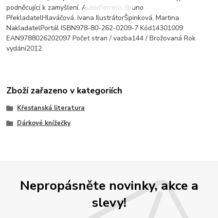
podněcující k zamyšlení. AutorFerrero, Bruno
PřekladatelHlaváčová, Ivana IlustrátorŠpinková, Martina
NakladatelPortál ISBN978-80-262-0209-7 Kód14301009
EAN9788026202097 Počet stran / vazba144 / Brožovaná Rok
vydání2012
Zboží zařazeno v kategoriích
Křesťanská literatura
Dárkové knížečky
Nepropásněte novinky, akce a
slevy!