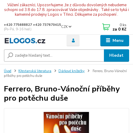
.Vážení zákazníci, Upozorňujeme ,že z důvodu dovolených nebudeme
schopni od 3.8 do 17.8. zpracovávat Vaše objednávky . Také se to tyká i
kamenné prodejny Logos v Třinci. Děkujeme za pochopení .
0
ks
+420 775688827 +420 737670415
CZK
za
0 Kč
(Po-Pá, 9-16 hod.)
Menu
Hledat
Úvod
Křesťanská literatura
Dárkové knížečky
Ferrero, Bruno-Vánoční
příběhy pro potěchu duše
Ferrero, Bruno-Vánoční příběhy
pro potěchu duše