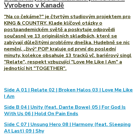
Vyrobeno v Kanadě
"Na co čekáme?" je čtvrtým studiovým projektem pro
KING & COUNTRY. Klade klíčové otázky o
postpandemickém světě a poskytuje odpovědi
současně ve 13 originálních skladbách, které se
zabývají důležitými problémy dneška. Hudebně se nic
nemění, „živý“ POP kraluje od první do poslední
minuty, kolekce obsahuje 13 tracků vč. bariérový singl
"Relate", respekt vzbuzující "Love Me Like I Am" a
jednotící hit "TOGETHER".
Side A 01 | Relate 02 | Broken Halos 03 | Love Me Like
I Am
Side B 04 | Unity (feat. Dante Bowe) 05 | For God Is
With Us 06 | Hold On Pain Ends
Side C 07 | Unsung Hero 08 | Harmony (feat. Sleeping
At Last) 09 | Shy