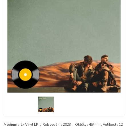
Médium : 2x Vinyl LP , Rok vydání : 2023 , Otáčky : 45/min , Velikost : 12