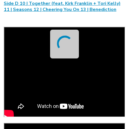
Side D 10 | Together (feat. Kirk Franklin + Tori Kelly)
11 | Seasons 12 | Cheering You On 13 | Benediction