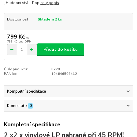
, Hudební styl : Pop
celý popis
Dostupnost
Skladem 2 ks
799 Kč
/
ks
799 Kč
bez DPH
Přidat do košíku
Číslo produktu:
8228
EAN kód:
194646506412
Kompletní specifikace
Komentáře
0
Kompletní specifikace
2 x2 x vinylové LP nahrané při 45 RPM!