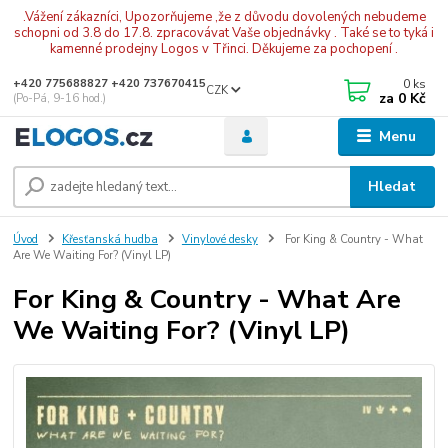
.Vážení zákazníci, Upozorňujeme ,že z důvodu dovolených nebudeme
schopni od 3.8 do 17.8. zpracovávat Vaše objednávky . Také se to tyká i
kamenné prodejny Logos v Třinci. Děkujeme za pochopení .
0
ks
+420 775688827 +420 737670415
CZK
za
0 Kč
(Po-Pá, 9-16 hod.)
Menu
Hledat
Úvod
Křesťanská hudba
Vinylové desky
For King & Country - What
Are We Waiting For? (Vinyl LP)
For King & Country - What Are
We Waiting For? (Vinyl LP)