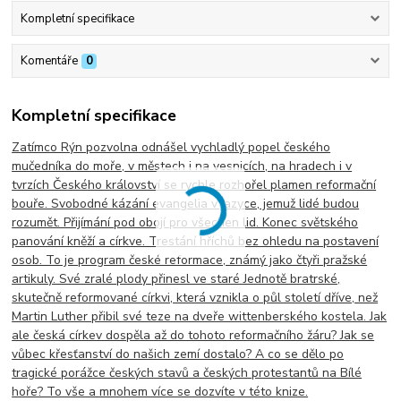
Kompletní specifikace
Komentáře
0
Kompletní specifikace
Zatímco Rýn pozvolna odnášel vychladlý popel českého
mučedníka do moře, v městech i na vesnicích, na hradech i v
tvrzích Českého království se rychle rozhořel plamen reformační
bouře. Svobodné kázání evangelia v jazyce, jemuž lidé budou
rozumět. Přijímání pod obojí pro všechen lid. Konec světského
panování kněží a církve. Trestání hříchů bez ohledu na postavení
osob. To je program české reformace, známý jako čtyři pražské
artikuly. Své zralé plody přinesl ve staré Jednotě bratrské,
skutečně reformované církvi, která vznikla o půl století dříve, než
Martin Luther přibil své teze na dveře wittenberského kostela. Jak
ale česká církev dospěla až do tohoto reformačního žáru? Jak se
vůbec křesťanství do našich zemí dostalo? A co se dělo po
tragické porážce českých stavů a českých protestantů na Bílé
hoře? To vše a mnohem více se dozvíte v této knize.