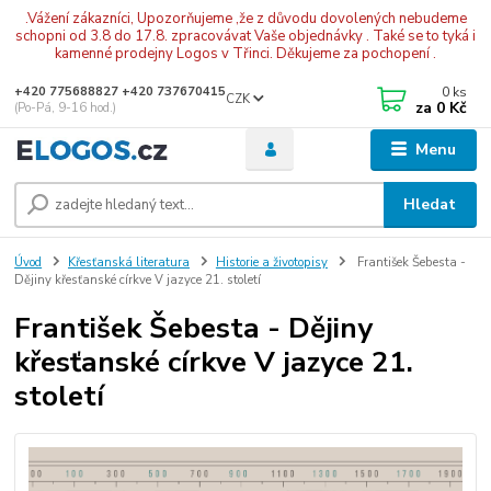
.Vážení zákazníci, Upozorňujeme ,že z důvodu dovolených nebudeme
schopni od 3.8 do 17.8. zpracovávat Vaše objednávky . Také se to tyká i
kamenné prodejny Logos v Třinci. Děkujeme za pochopení .
0
ks
+420 775688827 +420 737670415
CZK
za
0 Kč
(Po-Pá, 9-16 hod.)
Menu
Hledat
Úvod
Křesťanská literatura
Historie a životopisy
František Šebesta -
Dějiny křesťanské církve V jazyce 21. století
František Šebesta - Dějiny
křesťanské církve V jazyce 21.
století