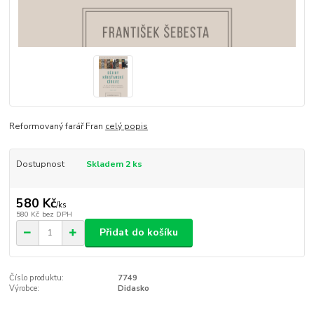
Reformovaný farář Fran
celý popis
Dostupnost
Skladem 2 ks
580 Kč
/
ks
580 Kč
bez DPH
Přidat do košíku
Číslo produktu:
7749
Výrobce:
Didasko