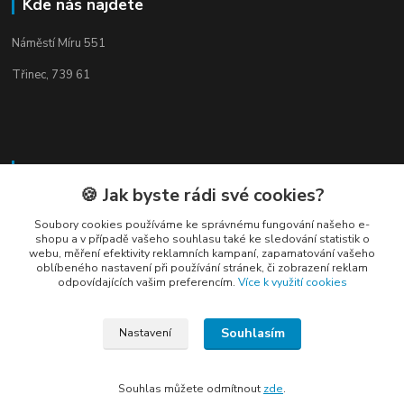
Kde nás najdete
Náměstí Míru 551
Třinec, 739 61
Kontakty
🍪 Jak byste rádi své cookies?
Soubory cookies používáme ke správnému fungování našeho e-
shopu a v případě vašeho souhlasu také ke sledování statistik o
webu, měření efektivity reklamních kampaní, zapamatování vašeho
oblíbeného nastavení při používání stránek, či zobrazení reklam
odpovídajících vašim preferencím.
Více k využití cookies
Elogos
Petr Nedvídek
Souhlasím
Nastavení
+420 775688827 +420 737670415
(Po-Pá, 9-16 hod.)
Souhlas můžete odmítnout
zde
.
info@elogos.cz