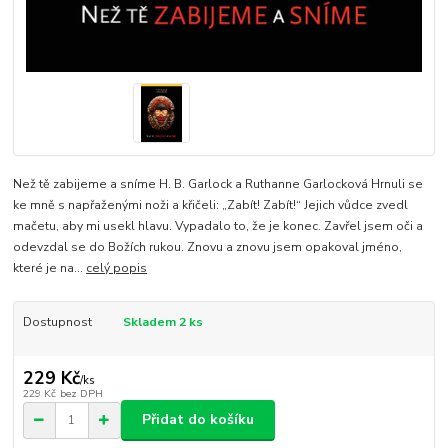
Než tě zabijeme a sníme H. B. Garlock a Ruthanne Garlocková Hrnuli se
ke mně s napřaženými noži a křičeli: „Zabít! Zabít!“ Jejich vůdce zvedl
mačetu, aby mi usekl hlavu. Vypadalo to, že je konec. Zavřel jsem oči a
odevzdal se do Božích rukou. Znovu a znovu jsem opakoval jméno,
které je na...
celý popis
Dostupnost
Skladem 2 ks
229 Kč
/
ks
229 Kč
bez DPH
Přidat do košíku