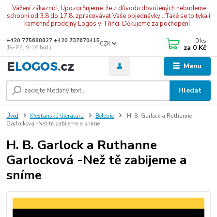
.Vážení zákazníci, Upozorňujeme ,že z důvodu dovolených nebudeme
schopni od 3.8 do 17.8. zpracovávat Vaše objednávky . Také se to tyká i
kamenné prodejny Logos v Třinci. Děkujeme za pochopení .
0
ks
+420 775688827 +420 737670415
CZK
za
0 Kč
(Po-Pá, 9-16 hod.)
Menu
Hledat
Úvod
Křesťanská literatura
Beletrie
H. B. Garlock a Ruthanne
Garlocková -Než tě zabijeme a sníme
H. B. Garlock a Ruthanne
Garlocková -Než tě zabijeme a
sníme