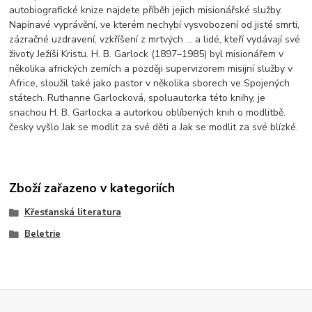
autobiografické knize najdete příběh jejich misionářské služby.
Napínavé vyprávění, ve kterém nechybí vysvobození od jisté smrti,
zázračné uzdravení, vzkříšení z mrtvých … a lidé, kteří vydávají své
životy Ježíši Kristu. H. B. Garlock (1897–1985) byl misionářem v
několika afrických zemích a později supervizorem misijní služby v
Africe, sloužil také jako pastor v několika sborech ve Spojených
státech. Ruthanne Garlocková, spoluautorka této knihy, je
snachou H. B. Garlocka a autorkou oblíbených knih o modlitbě.
česky vyšlo Jak se modlit za své děti a Jak se modlit za své blízké.
Zboží zařazeno v kategoriích
Křesťanská literatura
Beletrie