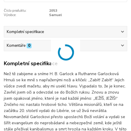
Číslo produktu:
2053
Výrobce:
Samuel
Kompletní specifikace
Komentáře
0
Kompletní specifikace
Než tě zabijeme a sníme H. B. Garlock a Ruthanne Garlocková
Hrnuli se ke mně s napřaženými noži a křičeli: „Zabít! Zabít!“ Jejich
vůdce zvedl mačetu, aby mi usekl hlavu. Vypadalo to, že je konec.
Zavřel jsem oči a odevzdal se do Božích rukou. Znovu a znovu
jsem opakoval jméno, které je nad každé jméno: „JEŽÍŠ, JEŽÍŠ!“
Zničeho nic nastalo hrobové ticho. Většina misionářů, kteří se na
začátku 20. století vydali do Libérie, se už živá nevrátila.
Novomanželé Garlockovi přesto uposlechli Boží ­volání a vydali se
šířít evangelium do neprobádané a nebezpečné země, kde ještě
stále přežíval kanibalismus a smrt hrozila na každém kroku. V této