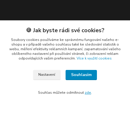
Kontakty
🍪 Jak byste rádi své cookies?
Soubory cookies používáme ke správnému fungování našeho e-
shopu a v případě vašeho souhlasu také ke sledování statistik o
webu, měření efektivity reklamních kampaní, zapamatování vašeho
oblíbeného nastavení při používání stránek, či zobrazení reklam
odpovídajících vašim preferencím.
Více k využití cookies
Elogos
Petr Nedvídek
Souhlasím
Nastavení
+420 775688827 +420 737670415
(Po-Pá, 9-16 hod.)
Souhlas můžete odmítnout
zde
.
info@elogos.cz
Vytvořeno na
Eshop-rychle.cz