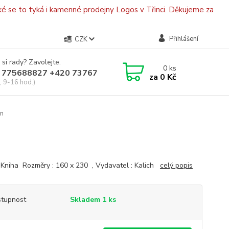
é se to tyká i kamenné prodejny Logos v Třinci. Děkujeme za
Přihlášení
CZK
 si rady? Zavolejte.
0
ks
 775688827 +420 737670415
za
0 Kč
, 9-16 hod.)
on
: Kniha Rozměry : 160 x 230 , Vydavatel : Kalich
celý popis
tupnost
Skladem 1 ks