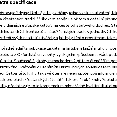
tní specifikace
dstavuje ?dějiny Bible?, a to jak dějiny jejího vzniku a utváření, t
a křesťanské tradici. V širokém záběru, a přitom s detailní přes
ble v dějinách evropské kultury na cestě od starověku dodnes. St
ch historických kontextů a nábo?ženských tradic v jednotlivých kult
středí svých nositelů utvářely a jak byly tímto prostředím také 
řádně zdařilá publikace získala na britském knižním trhu v roce 2
biblista z Oxfordské univerzity, vynikajícím způsobem zvládl pod
 látku. Současně ? jakoby mimochodem ? přitom čtená?řům posky
ritického uvažování o literárních i histo?rických souvislostech bibl
ací. Četba této knihy tak své čtenáře nejen spolehlivě informuj
. Jak pro okruh křesťanských čtenářů, tak pro široké kruhy ?sekul
tiky představuje toto kompendium mimořádně kvalitní titul dlo