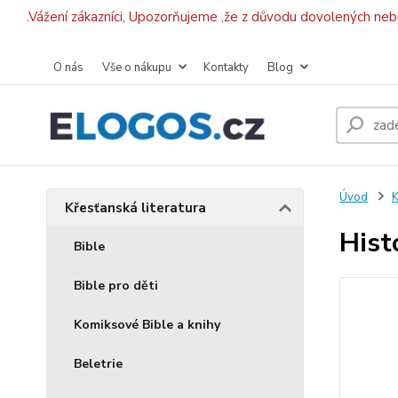
.Vážení zákazníci, Upozorňujeme ,že z důvodu dovolených ne
O nás
Vše o nákupu
Kontakty
Blog
Úvod
K
Křesťanská literatura
Hist
Bible
Bible pro děti
Komiksové Bible a knihy
Beletrie