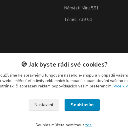
Náměstí Míru 551
Třinec, 739 61
🍪 Jak byste rádi své cookies?
používáme ke správnému fungování našeho e-shopu a v případě vašeho
k o webu, měření efektivity reklamních kampaní, zapamatování vašeho o
 stránek, či zobrazení reklam odpovídajících vašim preferencím.
Více k v
Souhlasím
Nastavení
Souhlas můžete odmítnout
zde
.