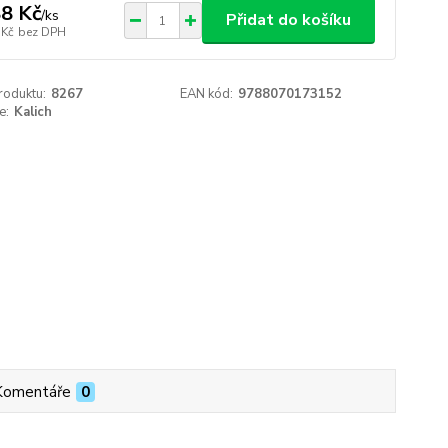
8 Kč
/
ks
Přidat do košíku
 Kč
bez DPH
roduktu:
8267
EAN kód:
9788070173152
e:
Kalich
Komentáře
0