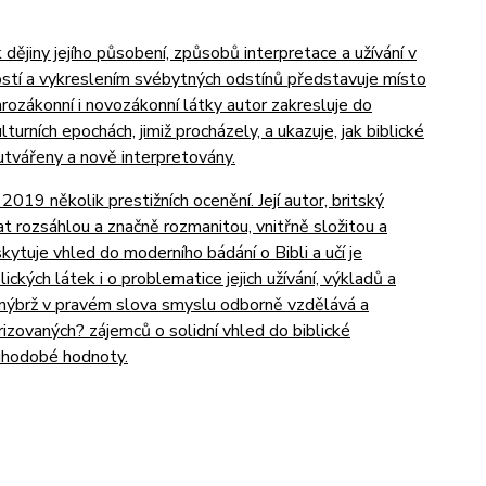
ak dějiny jejího působení, způsobů interpretace a užívání v
ností a vykreslením svébytných odstínů představuje místo
arozákonní i novozákonní látky autor zakresluje do
urních epochách, jimiž procházely, a ukazuje, jak biblické
utvářeny a nově interpretovány.
019 několik prestižních ocenění. Její autor, britský
at rozsáhlou a značně rozmanitou, vnitřně složitou a
tuje vhled do moderního bádání o Bibli a učí je
ických látek i o problematice jejich užívání, výkladů a
e, nýbrž v pravém slova smyslu odborně vzdělává a
arizovaných? zájemců o solidní vhled do biblické
uhodobé hodnoty.