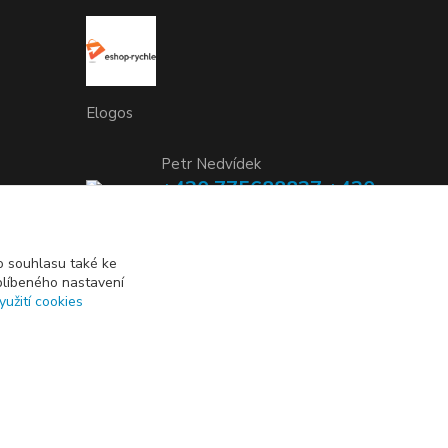
Elogos
Petr Nedvídek
+420 775688827 +420
737670415
(Po-Pá, 9-16 hod.)
 souhlasu také ke
blíbeného nastavení
info@elogos.cz
yužití cookies
Vytvořeno na
Eshop-rychle.cz