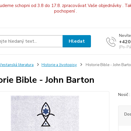
budeme schopni od 3.8 do 17.8. zpracovávat Vaše objednávky . Tak
pochopení .
Nevíte
Hledat
+420
(Po-Pá
řesťanská literatura
Historie a životopisy
Historie Bible - John Bart
orie Bible - John Barton
Nosič 
Dos