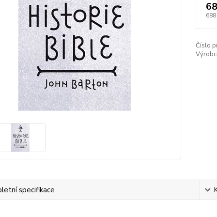
68
688
Číslo p
Výrobc
etní specifikace