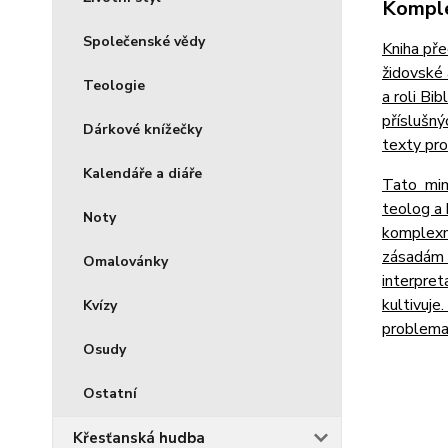
Komple
Společenské vědy
Kniha pře
židovské 
Teologie
a roli Bi
příslušný
Dárkové knížečky
texty pro
Kalendáře a diáře
Tato mimo
teolog a 
Noty
komplexní
zásadám k
Omalovánky
interpret
kultivuje
Kvízy
problema
Osudy
Ostatní
Křesťanská hudba