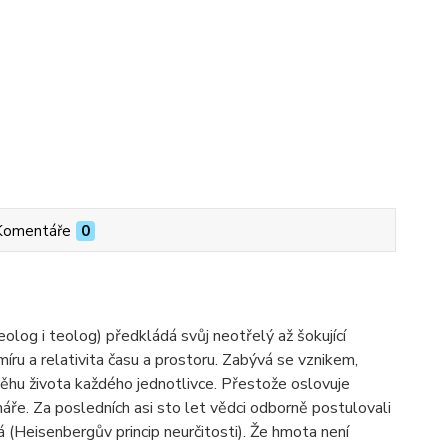
Komentáře
0
olog i teolog) předkládá svůj neotřelý až šokující
ru a relativita času a prostoru. Zabývá se vznikem,
běhu života každého jednotlivce. Přestože oslovuje
ře. Za posledních asi sto let vědci odborně postulovali
itá (Heisenbergův princip neurčitosti). Že hmota není