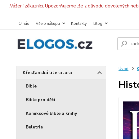
.Vážení zákazníci, Upozorňujeme ,že z důvodu dovolených ne
O nás
Vše o nákupu
Kontakty
Blog
Úvod
K
Křesťanská literatura
Hist
Bible
Bible pro děti
Komiksové Bible a knihy
Beletrie