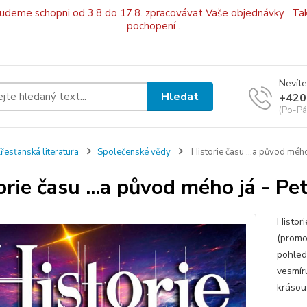
budeme schopni od 3.8 do 17.8. zpracovávat Vaše objednávky . Tak
pochopení .
Nevíte
Hledat
+420
(Po-Pá
řesťanská literatura
Společenské vědy
Historie času ...a původ mého 
orie času ...a původ mého já - Pe
Histori
(promo
pohled
vesmír
krásou 