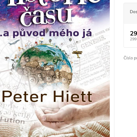
Dos
29
299
Číslo p