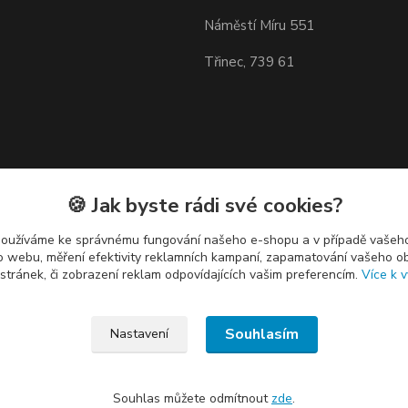
Náměstí Míru 551
Třinec, 739 61
🍪 Jak byste rádi své cookies?
používáme ke správnému fungování našeho e-shopu a v případě vašeho
k o webu, měření efektivity reklamních kampaní, zapamatování vašeho o
 stránek, či zobrazení reklam odpovídajících vašim preferencím.
Více k v
Souhlasím
Nastavení
Souhlas můžete odmítnout
zde
.