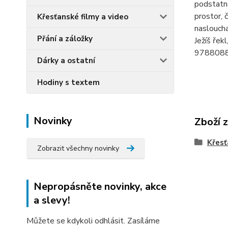
podstatná
prostor, 
Křesťanské filmy a video
nasloucha
Přání a záložky
Ježíš řek
978808
Dárky a ostatní
Hodiny s textem
Novinky
Zboží 
Křesť
Zobrazit všechny novinky
Nepropásněte novinky, akce
a slevy!
Můžete se kdykoli odhlásit. Zasíláme