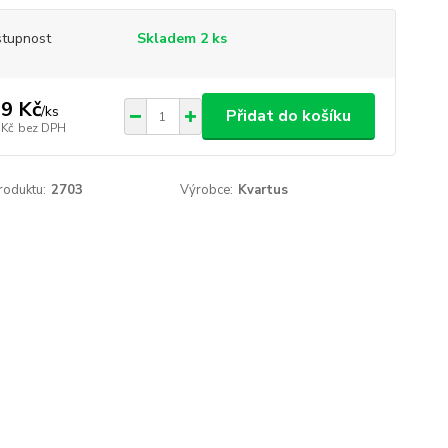
tupnost
Skladem 2 ks
9 Kč
/
ks
Přidat do košíku
 Kč
bez DPH
roduktu:
2703
Výrobce:
Kvartus