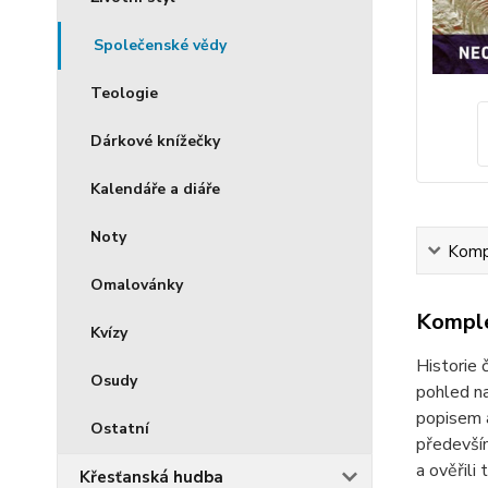
Společenské vědy
Teologie
Dárkové knížečky
Kalendáře a diáře
Noty
Kompl
Omalovánky
Komple
Kvízy
Historie 
Osudy
pohled na
popisem a
Ostatní
především
a ověřili
Křesťanská hudba