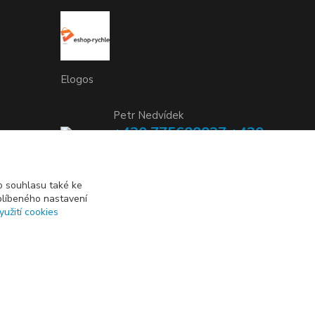
Elogos
Petr Nedvídek
+420 775688827 +420
737670415
(Po-Pá, 9-16 hod.)
 souhlasu také ke
blíbeného nastavení
info@elogos.cz
yužití cookies
Vytvořeno na
Eshop-rychle.cz