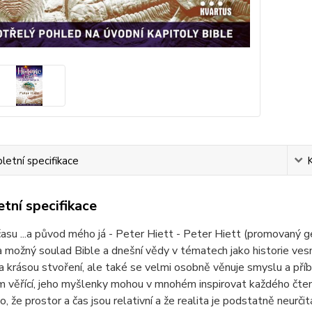
etní specifikace
tní specifikace
času ...a původ mého já - Peter Hiett - Peter Hiett (promovaný ge
 možný soulad Bible a dnešní vědy v tématech jako historie vesmí
 krásou stvoření, ale také se velmi osobně věnuje smyslu a pří
 věřící, jeho myšlenky mohou v mnohém inspirovat každého čtená
 to, že prostor a čas jsou relativní a že realita je podstatně neurč