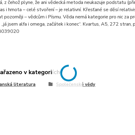
, z čehož plyne, že ani vědecká metoda neukazuje podstatu (přin
čas i hmota – celé stvoření – je relativní. Křesťané se děsí relat
t pozorněji – vědcům i Písmu. Věda nemá kategorie pro nic za p
l, „já jsem alfa i omega, začátek i konec“. Kvartus, A5, 272 str
8039020
zařazeno v kategoriích
anská literatura
Společenské vědy