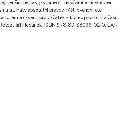
ejmenším ne tak, jak jsme si myslívali) a že všechen
ivismu a ztráty absolutní pravdy. Měli bychom ale
rostorem a časem, pro začátek a konec prostoru a času.
an, přeložil Jiří Hedánek, ISBN 978-80-88039-02-0, EAN: