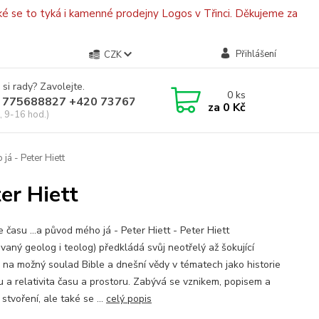
é se to tyká i kamenné prodejny Logos v Třinci. Děkujeme za
Přihlášení
CZK
 si rady? Zavolejte.
0
ks
 775688827 +420 737670415
za
0 Kč
, 9-16 hod.)
já - Peter Hiett
ter Hiett
e času ...a původ mého já - Peter Hiett - Peter Hiett
vaný geolog i teolog) předkládá svůj neotřelý až šokující
 na možný soulad Bible a dnešní vědy v tématech jako historie
u a relativita času a prostoru. Zabývá se vznikem, popisem a
stvoření, ale také se ...
celý popis