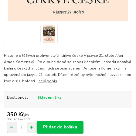
Historie o těžkých protivenstvích církve české V jazyce 21. století Jan
Amos Komenský - Po dlouhé době se znovu k českému národu dostává
kniha o českých mučednících sepsaná Janem Amosem Komenským, a
upravená do jazyka 21. století. Dílem, které by bylo možné nazvat knihou
krve a slz, bolesti...
celý popis
Dostupnost
Skladem 3 ks
350 Kč
/
ks
350 Kč
bez DPH
Přidat do košíku