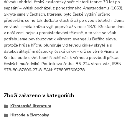
důvodu obdržel český exulantský svět Historii teprve 30 let po
sepsání – výtisk pocházel z pohostinného Amsterodamu (1663).
Skryté símě v čechách, kterému bylo české vydání určeno
především, se ho tak dočkalo vlastně až po dvou stoletích. Doma,
ve vlasti, směla knížka vyjít poprvé až v roce 1870. Křesťané dnes
v naší zemi nejsou pronásledováni tělesně, o to více se však
potřebujeme povzbuzovat k věrnosti evangeliu Božího slova,
protože hrůza hříchu plundruje viditelnou církev skrytě a s
dalekosáhlejšími důsledky. česká církvi – drž se věrně Písma a
Kristus bude držet tebe! Nechť nás k věrnosti povzbudí příklad
českých mučedníků. Poutníkova četba, B5, 224 stran, váz., ISBN
978-80-87606-27-8, EAN: 9788087606278
Zboží zařazeno v kategoriích
Křesťanská literatura
Historie a životopisy