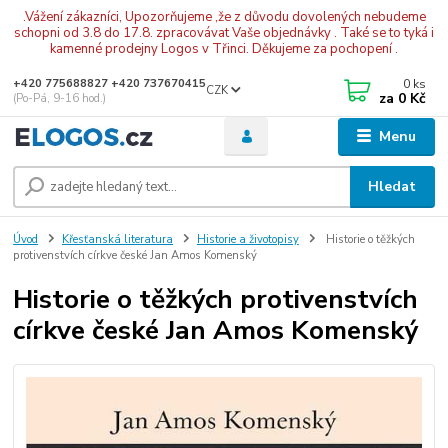
.Vážení zákazníci, Upozorňujeme ,že z důvodu dovolených nebudeme
schopni od 3.8 do 17.8. zpracovávat Vaše objednávky . Také se to tyká i
kamenné prodejny Logos v Třinci. Děkujeme za pochopení .
0
ks
+420 775688827 +420 737670415
CZK
za
0 Kč
(Po-Pá, 9-16 hod.)
Menu
Hledat
Úvod
Křesťanská literatura
Historie a životopisy
Historie o těžkých
protivenstvích církve české Jan Amos Komenský
Historie o těžkých protivenstvích
církve české Jan Amos Komenský