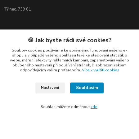
Třinec, 739 61
🍪 Jak byste rádi své cookies?
Kontakty
Soubory cookies používáme ke správnému fungování našeho e-
shopu a v případě vašeho souhlasu také ke sledování statistik o
webu, měření efektivity reklamních kampaní, zapamatování vašeho
oblíbeného nastavení při používání stránek, či zobrazení reklam
odpovídajících vašim preferencím.
Více k využití cookies
Elogos
Souhlasím
Nastavení
Petr Nedvídek
+420 775688827 +420 737670415
Souhlas můžete odmítnout
zde
.
(Po-Pá, 9-16 hod.)
info@elogos.cz