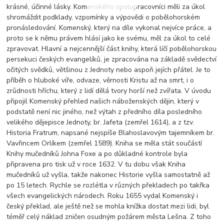
krásné, účinné lásky. Komenského spolupracovníci měli za úkol
shromáždit podklady, vzpomínky a výpovědi o pobělohorském
pronásledování. Komenský, který na díle vykonal nejvíce práce, a
proto se k němu právem hlásí jako ke svému, měl za úkol to celé
zpravovat. Hlavní a nejcennější část knihy, která líčí pobělohorskou
persekuci českých evangelíků, je zpracována na základě svědectví
očitých svědků, většinou z Jednoty nebo aspoň jejích přátel. Je to
příběh o hluboké víře, odvaze, věrnosti Kristu až na smrt, i o
zrůdnosti hříchu, který z lidí dělá tvory horší než zvířata. V úvodu
připojil Komenský přehled našich náboženských dějin, který v
podstatě není nic jiného, než výtah z předního díla posledního
velikého dějepisce Jednoty, br. Jafeta (zemřel 1614), a z tzv.
Historia Fratrum, napsané nejspíše Blahoslavovým tajemníkem br.
Vavřincem Orlíkem (zemřel 1589). Kniha se měla stát součástí
Knihy mučedníků Johna Foxe a po důkladné kontrole byla
připravena pro tisk už v roce 1632. V tu dobu však Kniha
mučedníků už vyšla, takže nakonec Historie vyšla samostatně až
po 15 letech. Rychle se rozlétla v různých překladech po takřka
všech evangelických národech. Roku 1655 vydal Komenský i
český překlad, ale ještě než se mohla knížka dostat mezi lidi, byl
téměř celý náklad zničen osudným požárem města Lešna. Z toho