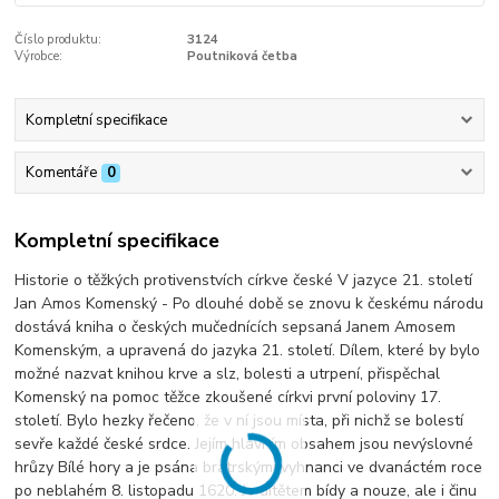
Číslo produktu:
3124
Výrobce:
Poutniková četba
Kompletní specifikace
Komentáře
0
Kompletní specifikace
Historie o těžkých protivenstvích církve české V jazyce 21. století
Jan Amos Komenský - Po dlouhé době se znovu k českému národu
dostává kniha o českých mučednících sepsaná Janem Amosem
Komenským, a upravená do jazyka 21. století. Dílem, které by bylo
možné nazvat knihou krve a slz, bolesti a utrpení, přispěchal
Komenský na pomoc těžce zkoušené církvi první poloviny 17.
století. Bylo hezky řečeno, že v ní jsou místa, při nichž se bolestí
sevře každé české srdce. Jejím hlavním obsahem jsou nevýslovné
hrůzy Bílé hory a je psána bratrskými vyhnanci ve dvanáctém roce
po neblahém 8. listopadu 1620. Je dítětem bídy a nouze, ale i činu