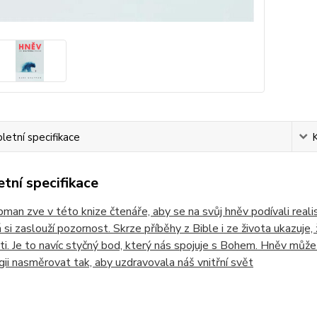
etní specifikace
tní specifikace
man zve v této knize čtenáře, aby se na svůj hněv podívali realist
rá si zaslouží pozornost. Skrze příběhy z Bible i ze života ukazuje,
i. Je to navíc styčný bod, který nás spojuje s Bohem. Hněv může 
gii nasměrovat tak, aby uzdravovala náš vnitřní svět