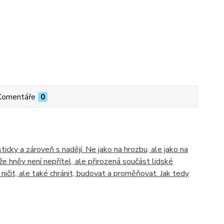
Komentáře
0
icky a zároveň s nadějí. Ne jako na hrozbu, ale jako na
 že hněv není nepřítel, ale přirozená součást lidské
ničit, ale také chránit, budovat a proměňovat. Jak tedy