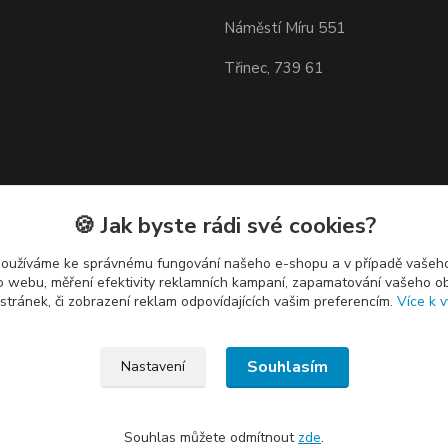
Náměstí Míru 551
Třinec, 739 61
🍪 Jak byste rádi své cookies?
používáme ke správnému fungování našeho e-shopu a v případě vašeho
k o webu, měření efektivity reklamních kampaní, zapamatování vašeho o
 stránek, či zobrazení reklam odpovídajících vašim preferencím.
Více k v
Souhlasím
Nastavení
Souhlas můžete odmítnout
zde
.