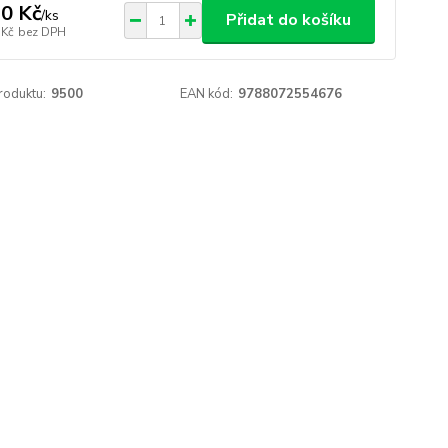
0 Kč
/
ks
Přidat do košíku
 Kč
bez DPH
roduktu:
9500
EAN kód:
9788072554676