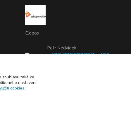
Elogos
Petr Nedvídek
+420 775688827 +420
737670415
(Po-Pá, 9-16 hod.)
 souhlasu také ke
blíbeného nastavení
info@elogos.cz
yužití cookies
Vytvořeno na
Eshop-rychle.cz