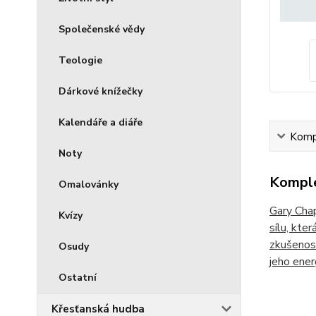
Společenské vědy
Teologie
Dárkové knížečky
Kalendáře a diáře
Kompl
Noty
Komple
Omalovánky
Gary Chap
Kvízy
sílu, kte
zkušenost
Osudy
jeho ener
Ostatní
Křesťanská hudba