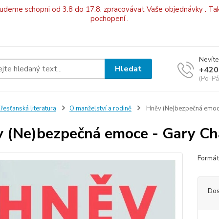
budeme schopni od 3.8 do 17.8. zpracovávat Vaše objednávky . Tak
pochopení .
Nevíte
Hledat
+420
(Po-Pá
řesťanská literatura
O manželství a rodině
Hněv (Ne)bezpečná emoc
 (Ne)bezpečná emoce - Gary C
Formá
Dos