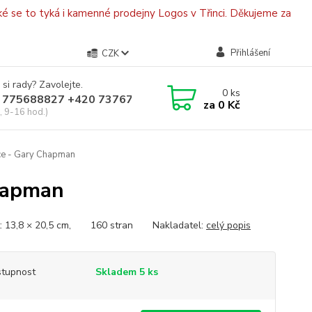
é se to tyká i kamenné prodejny Logos v Třinci. Děkujeme za
Přihlášení
CZK
 si rady? Zavolejte.
0
ks
 775688827 +420 737670415
za
0 Kč
, 9-16 hod.)
e - Gary Chapman
hapman
t: 13,8 × 20,5 cm, 160 stran Nakladatel:
celý popis
tupnost
Skladem 5 ks