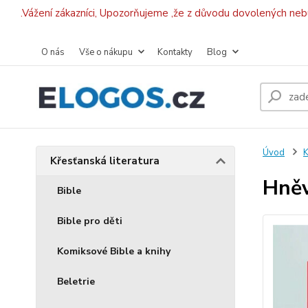
.Vážení zákazníci, Upozorňujeme ,že z důvodu dovolených ne
O nás
Vše o nákupu
Kontakty
Blog
Úvod
K
Křesťanská literatura
Hněv
Bible
Bible pro děti
Komiksové Bible a knihy
Beletrie