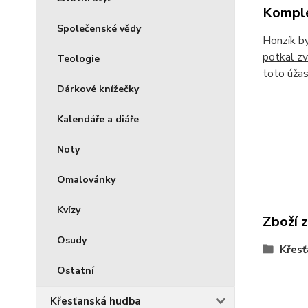
Komple
Společenské vědy
Honzík by
potkal zv
Teologie
toto úžas
Dárkové knížečky
Kalendáře a diáře
Noty
Omalovánky
Kvízy
Zboží 
Osudy
Křesť
Ostatní
Křesťanská hudba