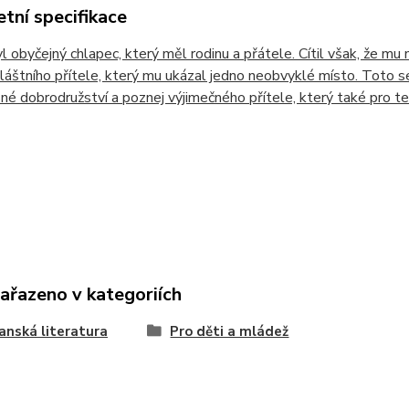
tní specifikace
l obyčejný chlapec, který měl rodinu a přátele. Cítil však, že mu 
láštního přítele, který mu ukázal jedno neobvyklé místo. Toto s
né dobrodružství a poznej výjimečného přítele, který také pro te
zařazeno v kategoriích
anská literatura
Pro děti a mládež