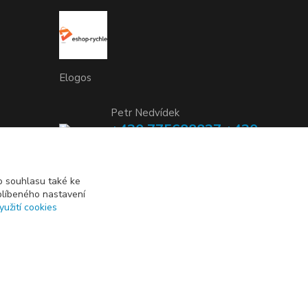
Elogos
Petr Nedvídek
+420 775688827 +420
737670415
(Po-Pá, 9-16 hod.)
 souhlasu také ke
blíbeného nastavení
info@elogos.cz
yužití cookies
Vytvořeno na
Eshop-rychle.cz