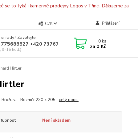
é se to tyká i kamenné prodejny Logos v Třinci. Děkujeme za
Přihlášení
CZK
 si rady? Zavolejte.
0
ks
 775688827 +420 737670415
za
0 Kč
, 9-16 hod.)
hard Hirtler
irtler
 : Brožura Rozměr:230 x 205
celý popis
tupnost
Není skladem