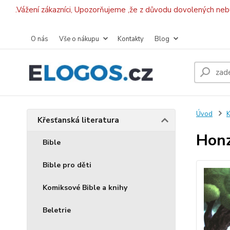
.Vážení zákazníci, Upozorňujeme ,že z důvodu dovolených ne
O nás
Vše o nákupu
Kontakty
Blog
Úvod
K
Křesťanská literatura
Honz
Bible
Bible pro děti
Komiksové Bible a knihy
Beletrie