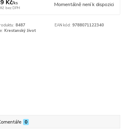
9 Kč
/
ks
Momentálně není k dispozici
 Kč
bez DPH
roduktu:
8487
EAN kód:
9788071122340
e:
Kresťanský život
Komentáře
0