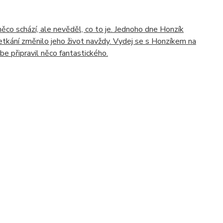
něco schází, ale nevěděl, co to je. Jednoho dne Honzík
etkání změnilo jeho život navždy. Vydej se s Honzíkem na
be připravil něco fantastického.