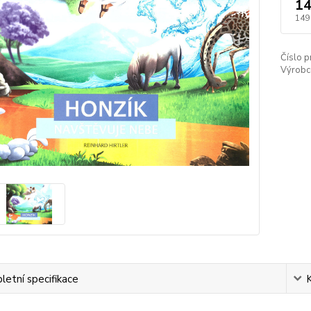
14
149
Číslo p
Výrobc
etní specifikace