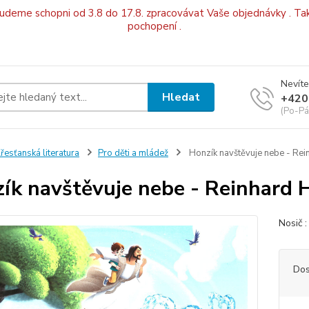
budeme schopni od 3.8 do 17.8. zpracovávat Vaše objednávky . Tak
pochopení .
Nevíte
Hledat
+420
(Po-Pá
řesťanská literatura
Pro děti a mládež
Honzík navštěvuje nebe - Rein
ík navštěvuje nebe - Reinhard H
Nosič
Dos