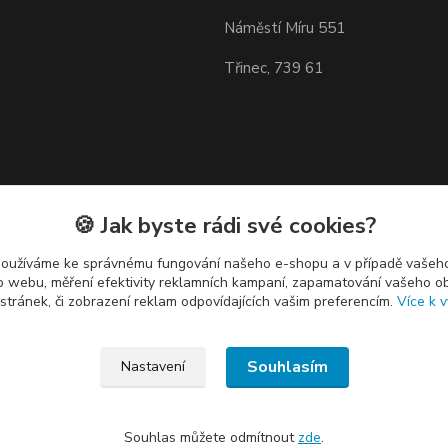
Náměstí Míru 551
Třinec, 739 61
🍪 Jak byste rádi své cookies?
používáme ke správnému fungování našeho e-shopu a v případě vašeho
k o webu, měření efektivity reklamních kampaní, zapamatování vašeho o
 stránek, či zobrazení reklam odpovídajících vašim preferencím.
Více k v
Souhlasím
Nastavení
Souhlas můžete odmítnout
zde
.