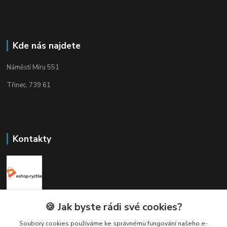
Kde nás najdete
Náměstí Míru 551
Třinec, 739 61
Kontakty
Elogos
🍪 Jak byste rádi své cookies?
Soubory cookies používáme ke správnému fungování našeho e-
Petr Nedvídek