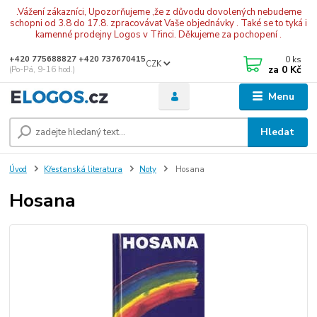
.Vážení zákazníci, Upozorňujeme ,že z důvodu dovolených nebudeme
schopni od 3.8 do 17.8. zpracovávat Vaše objednávky . Také se to tyká i
kamenné prodejny Logos v Třinci. Děkujeme za pochopení .
0
ks
+420 775688827 +420 737670415
CZK
za
0 Kč
(Po-Pá, 9-16 hod.)
Menu
Hledat
Úvod
Křesťanská literatura
Noty
Hosana
Hosana