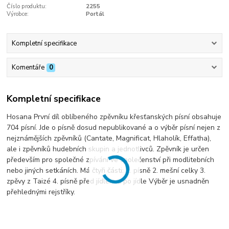
Číslo produktu:
2255
Výrobce:
Portál
Kompletní specifikace
Komentáře
0
Kompletní specifikace
Hosana První díl oblíbeného zpěvníku křesťanských písní obsahuje
704 písní. Jde o písně dosud nepublikované a o výběr písní nejen z
nejznámějších zpěvníků (Cantate, Magnificat, Hlaholík, Effatha),
ale i zpěvníků hudebních skupin a jednotlivců. Zpěvník je určen
především pro společné zpívání ve společenství při modlitebních
nebo jiných setkáních. Má čtyři části: 1. písně 2. mešní celky 3.
zpěvy z Taizé 4. písně před jídlem a po jídle Výběr je usnadněn
přehlednými rejstříky.