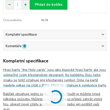
Přidat do košíku
Číslo produktu:
9176
Kompletní specifikace
Komentáře
0
Kompletní specifikace
Hrací karty “the Holy cards” jsou jako klasické hrací karty, ale jsou
výjimečné svým křesťanským designem. Ke každému číslu nebo
znaku se totiž vztahuje jiný křesťanský symbol. Dole na kartě
najdete odkaz na citát z Bible, který se vztahuje k symbolice karty.
Balíček obsahuje jednu sadu - 54 karet. Využít je můžete hned
několika způsoby. Můžete si s rodinou nebo přáteli zahrát stolní
hru, objevit nové citáty a příběhy z Bible, nebo jen potěšit vaši
duši.