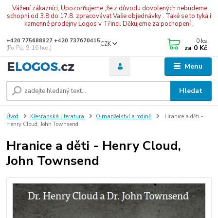
.Vážení zákazníci, Upozorňujeme ,že z důvodu dovolených nebudeme
schopni od 3.8 do 17.8. zpracovávat Vaše objednávky . Také se to tyká i
kamenné prodejny Logos v Třinci. Děkujeme za pochopení .
0
ks
+420 775688827 +420 737670415
CZK
za
0 Kč
(Po-Pá, 9-16 hod.)
Menu
Hledat
Úvod
Křesťanská literatura
O manželství a rodině
Hranice a děti -
Henry Cloud, John Townsend
Hranice a děti - Henry Cloud,
John Townsend