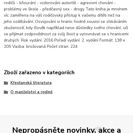
rodičů - kňourání - vzdorování autoritě - agresivní chování -
problémy ve škole - předčasný sex - drogy Tato kniha je mnohem
víc zaměřena na váš rodičovský přístup k vašemu dítěti než na
jeho vzdělávání. Osvojování si hranic hodně souvisí se získáváním
zkušeností, kdy člověk například nese důsledky svého chování, učí
se přijímat zodpovědnost za svůj život a vyrovnávat se s hranicemi
druhých. Rok vydání: 2016 Pořadí vydání: 2. vydání Formát: 138 x
205 Vazba: brožovaná Počet stran: 224
Zboží zařazeno v kategoriích
Křesťanská literatura
O manželství a rodině
Nepropásněte novinky, akce a