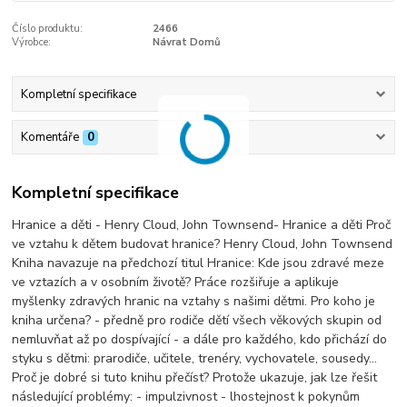
Číslo produktu:
2466
Výrobce:
Návrat Domů
Kompletní specifikace
Komentáře
0
Kompletní specifikace
Hranice a děti - Henry Cloud, John Townsend- Hranice a děti Proč
ve vztahu k dětem budovat hranice? Henry Cloud, John Townsend
Kniha navazuje na předchozí titul Hranice: Kde jsou zdravé meze
ve vztazích a v osobním životě? Práce rozšiřuje a aplikuje
myšlenky zdravých hranic na vztahy s našimi dětmi. Pro koho je
kniha určena? - předně pro rodiče dětí všech věkových skupin od
nemluvňat až po dospívající - a dále pro každého, kdo přichází do
styku s dětmi: prarodiče, učitele, trenéry, vychovatele, sousedy...
Proč je dobré si tuto knihu přečíst? Protože ukazuje, jak lze řešit
následující problémy: - impulzivnost - lhostejnost k pokynům