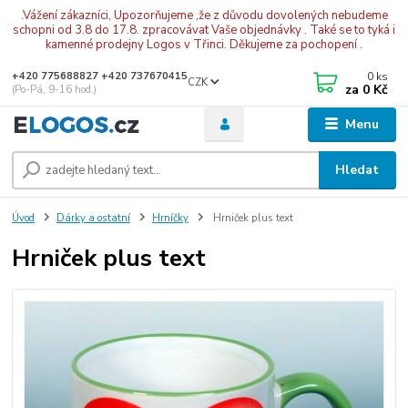
.Vážení zákazníci, Upozorňujeme ,že z důvodu dovolených nebudeme
schopni od 3.8 do 17.8. zpracovávat Vaše objednávky . Také se to tyká i
kamenné prodejny Logos v Třinci. Děkujeme za pochopení .
0
ks
+420 775688827 +420 737670415
CZK
za
0 Kč
(Po-Pá, 9-16 hod.)
Menu
Hledat
Úvod
Dárky a ostatní
Hrníčky
Hrniček plus text
Hrniček plus text