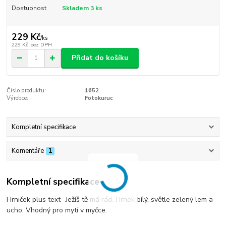
Dostupnost
Skladem 3 ks
229 Kč
/
ks
229 Kč
bez DPH
Přidat do košíku
Číslo produktu:
1652
Výrobce:
Fotokuruc
Kompletní specifikace
Komentáře
1
Kompletní specifikace
Hrniček plus text -Ježíš tě má rád. Hrnek bílý, světle zelený lem a
ucho. Vhodný pro mytí v myčce.