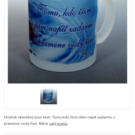
Hrníček skleněný plus text- Tomu,kdo žízní,dám napít zadarmo z
pramene vody živé. Bible
celý popis