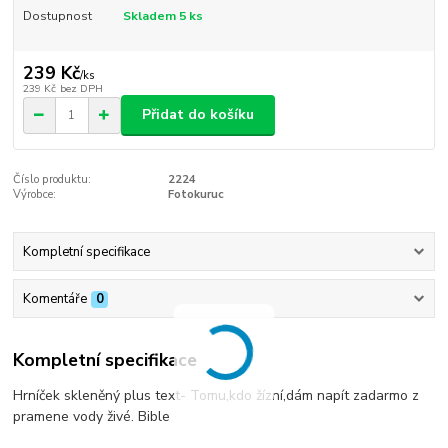
Dostupnost
Skladem 5 ks
239 Kč
/
ks
239 Kč
bez DPH
Přidat do košíku
Číslo produktu:
2224
Výrobce:
Fotokuruc
Kompletní specifikace
Komentáře
0
Kompletní specifikace
Hrníček skleněný plus text- Tomu,kdo žízní,dám napít zadarmo z
pramene vody živé. Bible