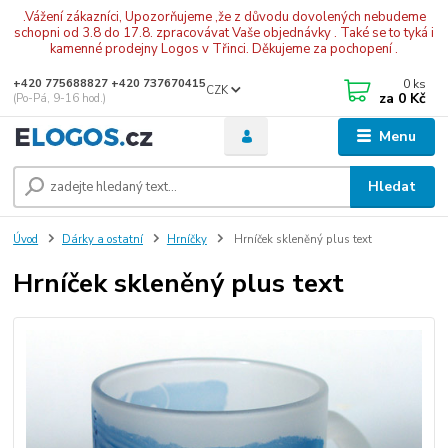
.Vážení zákazníci, Upozorňujeme ,že z důvodu dovolených nebudeme
schopni od 3.8 do 17.8. zpracovávat Vaše objednávky . Také se to tyká i
kamenné prodejny Logos v Třinci. Děkujeme za pochopení .
0
ks
+420 775688827 +420 737670415
CZK
za
0 Kč
(Po-Pá, 9-16 hod.)
Menu
Hledat
Úvod
Dárky a ostatní
Hrníčky
Hrníček skleněný plus text
Hrníček skleněný plus text