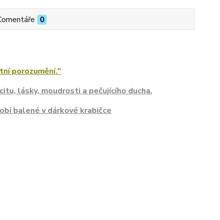
Komentáře
0
tní porozumění."
citu, lásky, moudrosti a pečujícího ducha.
obí balené v dárkové krabičce