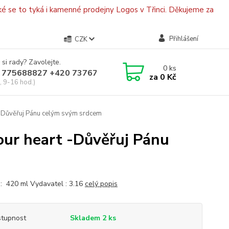
é se to tyká i kamenné prodejny Logos v Třinci. Děkujeme za
Přihlášení
CZK
 si rady? Zavolejte.
0
ks
 775688827 +420 737670415
za
0 Kč
, 9-16 hod.)
rt -Důvěřuj Pánu celým svým srdcem
your heart -Důvěřuj Pánu
: 420 ml Vydavatel : 3.16
celý popis
tupnost
Skladem 2 ks