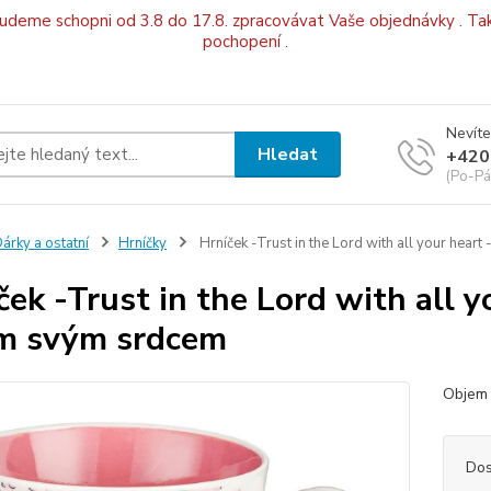
budeme schopni od 3.8 do 17.8. zpracovávat Vaše objednávky . Tak
pochopení .
Nevíte
Hledat
+420
(Po-Pá
árky a ostatní
Hrníčky
Hrníček -Trust in the Lord with all your hea
ček -Trust in the Lord with all 
m svým srdcem
Objem 
Dos