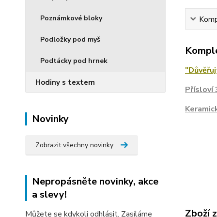
Poznámkové bloky
Kompl
Podložky pod myš
Komple
Podtácky pod hrnek
"Důvěřuj
Hodiny s textem
Přísloví
Keramick
Novinky
Zobrazit všechny novinky
Nepropásněte novinky, akce
a slevy!
Zboží 
Můžete se kdykoli odhlásit. Zasíláme