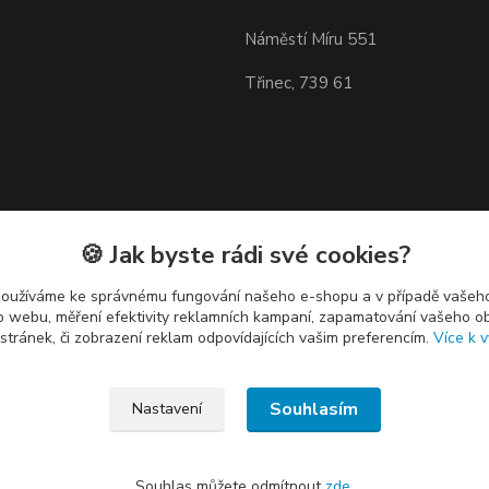
Náměstí Míru 551
Třinec, 739 61
🍪 Jak byste rádi své cookies?
používáme ke správnému fungování našeho e-shopu a v případě vašeho
k o webu, měření efektivity reklamních kampaní, zapamatování vašeho o
 stránek, či zobrazení reklam odpovídajících vašim preferencím.
Více k v
Souhlasím
Nastavení
Souhlas můžete odmítnout
zde
.