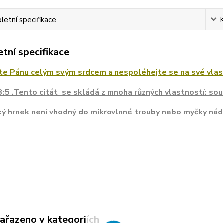
etní specifikace
tní specifikace
te Pánu celým svým srdcem a nespoléhejte se na své vlas
 3:5 .Tento citát se skládá z mnoha různých vlastností: sou
ý hrnek není vhodný do mikrovlnné trouby nebo myčky nád
zařazeno v kategoriích