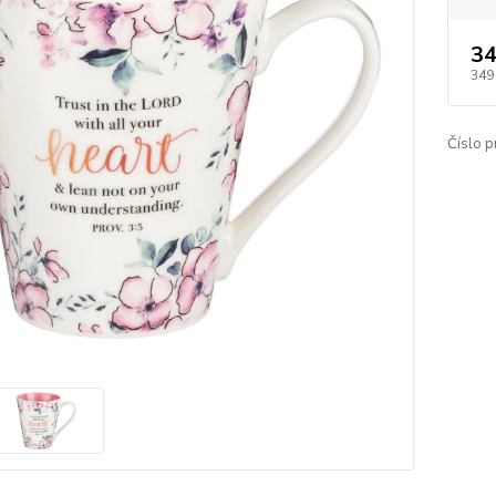
34
349
Číslo p