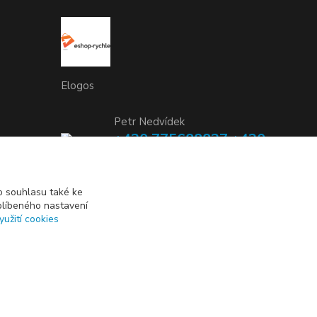
Elogos
Petr Nedvídek
+420 775688827 +420
737670415
(Po-Pá, 9-16 hod.)
 souhlasu také ke
blíbeného nastavení
info@elogos.cz
yužití cookies
Vytvořeno na
Eshop-rychle.cz