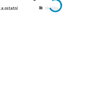
 a ostatní
Hrníčky