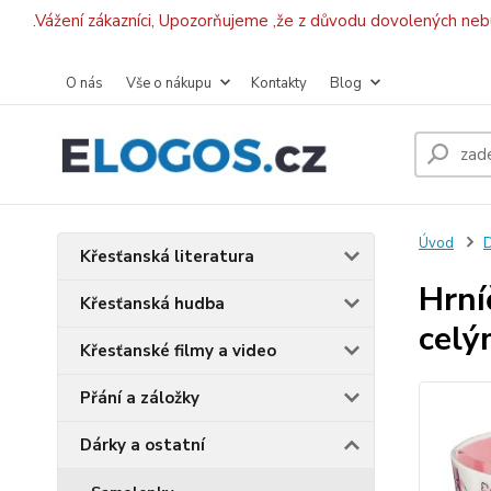
.Vážení zákazníci, Upozorňujeme ,že z důvodu dovolených ne
O nás
Vše o nákupu
Kontakty
Blog
Úvod
D
Křesťanská literatura
Hrní
Křesťanská hudba
celý
Křesťanské filmy a video
Přání a záložky
Dárky a ostatní